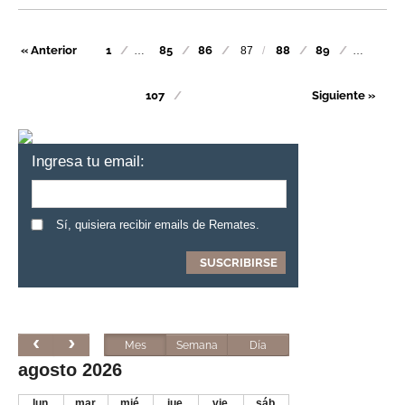
« Anterior
1
85
86
88
89
…
87
…
107
Siguiente »
Ingresa tu email:
Sí, quisiera recibir emails de Remates.
Mes
Semana
Día
agosto 2026
lun.
mar.
mié.
jue.
vie.
sáb.