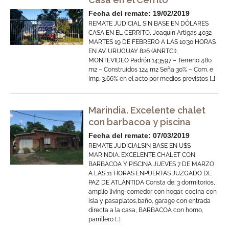
Fecha del remate: 19/02/2019
REMATE JUDICIAL SIN BASE EN DÓLARES
CASA EN EL CERRITO, Joaquín Artigas 4032
MARTES 19 DE FEBRERO A LAS 10:30 HORAS
EN AV. URUGUAY 826 (ANRTCI),
MONTEVIDEO Padrón 143597 – Terreno 480
m2 – Construidos 124 m2 Seña 30% – Com. e
Imp. 3,66% en el acto por medios previstos […]
Marindia. Excelente chalet
con barbacoa y piscina
Fecha del remate: 07/03/2019
REMATE JUDICIALSIN BASE EN U$S
MARINDIA. EXCELENTE CHALET CON
BARBACOA Y PISCINA JUEVES 7 DE MARZO
A LAS 11 HORAS ENPUERTAS JUZGADO DE
PAZ DE ATLÁNTIDA Consta de: 3 dormitorios,
amplio living-comedor con hogar, cocina con
isla y pasaplatos,baño, garage con entrada
directa a la casa, BARBACOA con horno,
parrillero […]