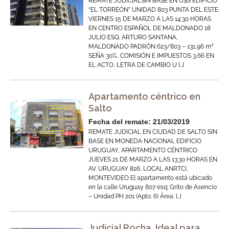
REMATE JUDICIALSIN BASE EN U$S EDIFICIO
“EL TORREÓN” UNIDAD 803 PUNTA DEL ESTE
VIERNES 15 DE MARZO A LAS 14:30 HORAS
EN CENTRO ESPAÑOL DE MALDONADO 18
JULIO ESQ. ARTURO SANTANA,
MALDONADO PADRÓN 623/803 – 131,96 m²
SEÑA 30%, COMISIÓN E IMPUESTOS 3,66 EN
EL ACTO, LETRA DE CAMBIO U […]
Apartamento céntrico en
Salto
Fecha del remate: 21/03/2019
REMATE JUDICIAL EN CIUDAD DE SALTO SIN
BASE EN MONEDA NACIONAL EDIFICIO
URUGUAY, APARTAMENTO CÉNTRICO
JUEVES 21 DE MARZO A LAS 13:30 HORAS EN
AV. URUGUAY 826, LOCAL ANRTCI,
MONTEVIDEO El apartamento está ubicado
en la calle Uruguay 807 esq. Grito de Asencio
– Unidad PH 201 (Apto. 6) Área: […]
Judicial Rocha, Ideal para