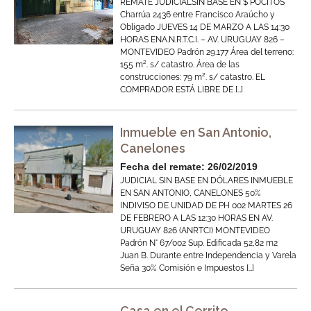
REMATE JUDICIALSIN BASE EN $ POCITOS
Charrúa 2436 entre Francisco Araúcho y
Obligado JUEVES 14 DE MARZO A LAS 14:30
HORAS ENA.N.R.T.C.I. – AV. URUGUAY 826 –
MONTEVIDEO Padrón 29.177 Área del terreno:
155 m². s/ catastro. Área de las
construcciones: 79 m². s/ catastro. EL
COMPRADOR ESTÁ LIBRE DE […]
Inmueble en San Antonio,
Canelones
Fecha del remate: 26/02/2019
JUDICIAL SIN BASE EN DÓLARES INMUEBLE
EN SAN ANTONIO, CANELONES 50%
INDIVISO DE UNIDAD DE PH 002 MARTES 26
DE FEBRERO A LAS 12:30 HORAS EN AV.
URUGUAY 826 (ANRTCI) MONTEVIDEO
Padrón N° 67/002 Sup. Edificada 52,82 m2
Juan B. Durante entre Independencia y Varela
Seña 30% Comisión e Impuestos […]
Casa en el Cerrito