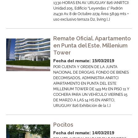
13:30 HORAS EN AV. URUGUAY 826 (ANRTCI)
Unidad 205, Edificio “Leyendas 1” Padrón
21430 Av. 8 de Octubre 2274 Área 58.99 mts +
uso exclusivo terraza D2, living […]
Remate Oficial. Apartamento
en Punta del Este. Millenium
Tower
Fecha del remate: 15/03/2019
POR CUENTA Y ORDEN DE LA JUNTA
NACIONAL DE DROGAS, FONDO DE BIENES
DECOMISADOS, ADMINISTRA ANRTCI
APARTAMENTO EN PUNTA DEL ESTE
MILLENIUM TOWER DE 149 M2 EN PISO 11 Y
COCHERA PARA UN VEHÍCULO VIERNES 15
DE MARZO A LAS 14 HS EN ANRTCI,
URUGUAY 826 Exhibición de la […]
Pocitos
Fecha del remate: 14/03/2019