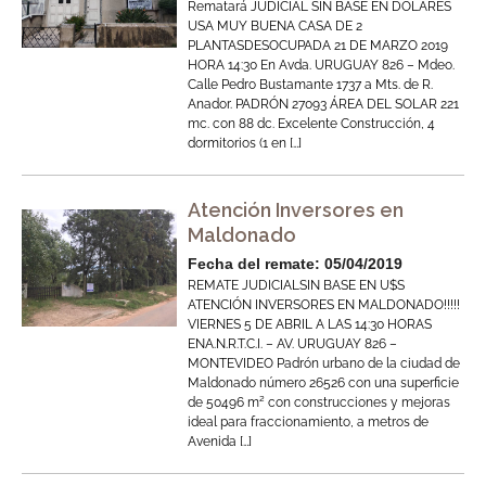
Rematará JUDICIAL SIN BASE EN DOLARES
USA MUY BUENA CASA DE 2
PLANTASDESOCUPADA 21 DE MARZO 2019
HORA 14:30 En Avda. URUGUAY 826 – Mdeo.
Calle Pedro Bustamante 1737 a Mts. de R.
Anador. PADRÓN 27093 ÁREA DEL SOLAR 221
mc. con 88 dc. Excelente Construcción, 4
dormitorios (1 en […]
Atención Inversores en
Maldonado
Fecha del remate: 05/04/2019
REMATE JUDICIALSIN BASE EN U$S
ATENCIÓN INVERSORES EN MALDONADO!!!!!
VIERNES 5 DE ABRIL A LAS 14:30 HORAS
ENA.N.R.T.C.I. – AV. URUGUAY 826 –
MONTEVIDEO Padrón urbano de la ciudad de
Maldonado número 26526 con una superficie
de 50496 m² con construcciones y mejoras
ideal para fraccionamiento, a metros de
Avenida […]