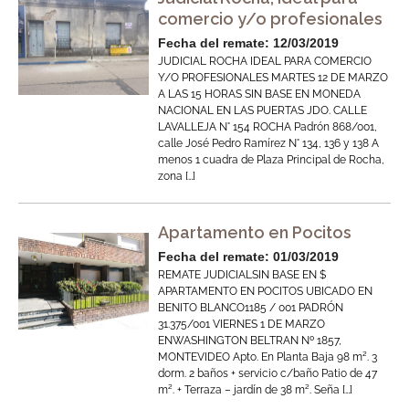
comercio y/o profesionales
Fecha del remate: 12/03/2019
JUDICIAL ROCHA IDEAL PARA COMERCIO
Y/O PROFESIONALES MARTES 12 DE MARZO
A LAS 15 HORAS SIN BASE EN MONEDA
NACIONAL EN LAS PUERTAS JDO. CALLE
LAVALLEJA N° 154 ROCHA Padrón 868/001,
calle José Pedro Ramírez N° 134, 136 y 138 A
menos 1 cuadra de Plaza Principal de Rocha,
zona […]
Apartamento en Pocitos
Fecha del remate: 01/03/2019
REMATE JUDICIALSIN BASE EN $
APARTAMENTO EN POCITOS UBICADO EN
BENITO BLANCO1185 / 001 PADRÓN
31.375/001 VIERNES 1 DE MARZO
ENWASHINGTON BELTRAN Nº 1857,
MONTEVIDEO Apto. En Planta Baja 98 m². 3
dorm. 2 baños + servicio c/baño Patio de 47
m². + Terraza – jardín de 38 m². Seña […]