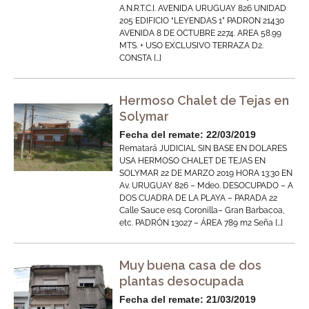
A.N.R.T.C.I. AVENIDA URUGUAY 826 UNIDAD
205 EDIFICIO “LEYENDAS 1” PADRON 21430
AVENIDA 8 DE OCTUBRE 2274. AREA 58.99
MTS. + USO EXCLUSIVO TERRAZA D2.
CONSTA […]
Hermoso Chalet de Tejas en
Solymar
Fecha del remate: 22/03/2019
Rematará JUDICIAL SIN BASE EN DOLARES
USA HERMOSO CHALET DE TEJAS EN
SOLYMAR 22 DE MARZO 2019 HORA 13:30 EN
Av. URUGUAY 826 – Mdeo. DESOCUPADO – A
DOS CUADRA DE LA PLAYA – PARADA 22
Calle Sauce esq. Coronilla– Gran Barbacoa,
etc. PADRÓN 13027 – ÁREA 789 m2 Seña […]
Muy buena casa de dos
plantas desocupada
Fecha del remate: 21/03/2019