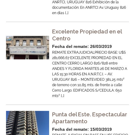
ANRTCI, URUGUAY 826 Exhibición de la
documentación: En ANRTCI Av. Uruguay 826
en días […]
Excelente Propiedad en el
Centro
Fecha del remate: 26/03/2019
REMATE EXTRAJUDICIALPRECIO BASE: U$S
281.666,67 EXCELENTE PROPIEDAD EN EL
CENTRO CERRO LARGO 826/828 entre
ANDES Y FLORIDA MARTES 26 DE MARZO A
LAS 15:30 HORAS EN A.N.R.T.C.I. – AV.
URUGUAY 826 – MONTEVIDEO 381,25 mts²
de terreno con 10,85 mts. de frente a calle
Cerro Largo. EDIFICADOS S/CEDULA: 650
mts² […]
Punta del Este. Espectacular
Apartamento
Fecha del remate: 15/03/2019