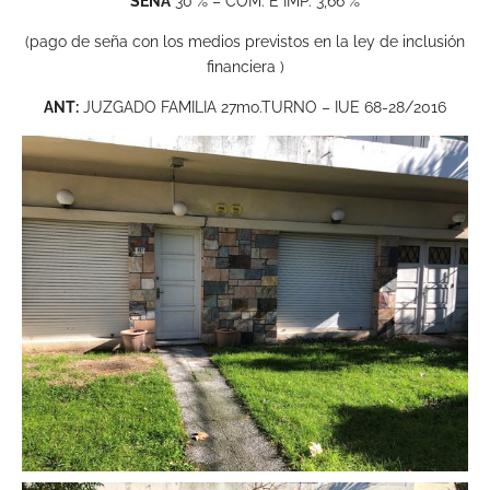
SEÑA
30 % – COM. E IMP. 3,66 %
(pago de seña con los medios previstos en la ley de inclusión
financiera )
ANT:
JUZGADO FAMILIA 27mo.TURNO – IUE 68-28/2016