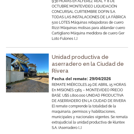
9:30 HORAS En ALFÉREZ REAL Y 8 DE
OCTUBRE MONTEVIDEO LIQUIDACIÓN
CONCURSAL CURTIEMBRE DOFIN S.A.
TODAS LAS INSTALACIONES DE LA FÁBRICA
500 LOTES Máquinas rebajadoras de cuero
Rizzi Máquinas molisas para ablandar cuero
Cartigliano Máquina medidora de cuero Ger
Loto Fulones […]
Unidad productiva de
aserradero en la Ciudad de
Rivera
Fecha del remate: 29/04/2026
REMATE MIÉRCOLES 29 DE ABRIL 15 HORAS
En MISIONES 1365 – MONTEVIDEO PRECIO
BASE: U$S 1.800.000 UNIDAD PRODUCTIVA
DE ASERRADERO EN LA CIUDAD DE RIVERA
El remate comprende la totalidad de la
maquinaria, permisos y habilitaciones,
municipales y nacionales vigentes. Se remata
extrajudicial la unidad productiva de kluntex
S.A. (Aserradero […]