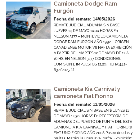
Camioneta Dodge Ram
Furgón
Fecha del remate: 14/05/2026
REMATE JUDICIAL ADUANA SIN BASE
JUEVES 14 DE MAYO 10:00 HORAS En
NELSON 3277 – MONTEVIDEO CAMIONETA
DODGE RAM FURGÓN AÑO 1992 – ORIGEN
CANADIENSE MOTOR V8 NAFTA EXHIBICIÓN:
A PARTIR DEL MARTES 12 DE MAYO DE 12 A
16 HS. EN NELSON 3277 CONDICIONES:
COMISIÓN E IMPUESTOS 12,2% FICHA:442-
632/2025 […]
Camioneta Kia Carnival y
camioneta Fiat Fiorino
Fecha del remate: 11/05/2026
REMATE JUDICIAL SIN BASE EN $ LUNES 11
DE MAYO 14:30 HORAS En RECEPTORÍA DE
ADUANAS DEL PUERTO DE PUNTA DEL ESTE
CAMIONETA KIA CARNIVAL Y FIAT FIORINO 1)
FIAT UNO FIORINO AÑO 2008 Posee deudas y
multas. Matrícula uruguaya. Nafta. Exhibición: