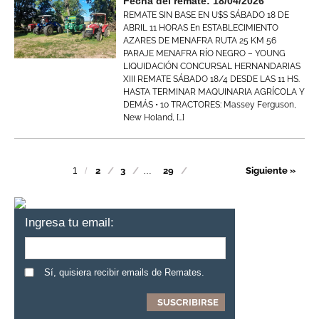
Fecha del remate: 18/04/2026
REMATE SIN BASE EN U$S SÁBADO 18 DE
ABRIL 11 HORAS En ESTABLECIMIENTO
AZARES DE MENAFRA RUTA 25 KM 56
PARAJE MENAFRA RÍO NEGRO – YOUNG
LIQUIDACIÓN CONCURSAL HERNANDARIAS
XIII REMATE SÁBADO 18/4 DESDE LAS 11 HS.
HASTA TERMINAR MAQUINARIA AGRÍCOLA Y
DEMÁS • 10 TRACTORES: Massey Ferguson,
New HoIand, […]
2
3
29
Siguiente »
1
…
Ingresa tu email:
Sí, quisiera recibir emails de Remates.