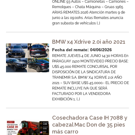
ONLINE 93 Autos – Camionetas – Camiones –
Remolques – Chata Máquina – Gruas 1965
ARIAS REMATES 2026 Atención martes 9 de
junio a las 09:00hs. Arias Remates anuncia
gran subasta de vehículos […]
BMW x4 Xdrive 2.0i año 2021
Fecha del remate: 04/06/2026
REMATE JUEVES 4 DE JUNIO 14:30 HORAS En
PARAGUAY 2410 MONTEVIDEO PRECIO BASE:
U$S 45.000 REMATE CONCURSAL POR
DISPOSICIÓN DE LA SINDICATURA DE
TRANEMIR S.A. BMW X4 XDRIVE 2.0i AÑO
2021 – SUV BASE U$S 45.0000.- EL PRECIO DE
REMATE INCLUYE IVA QUE SERÁ
FACTURADO POR LA VENDEDORA
EXHIBICIÓN 1, […]
Cosechadora Case IH 7088 y
cabezal Mac Don de 35 pies
más carro