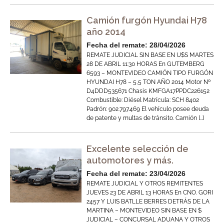
Camión furgón Hyundai H78
año 2014
Fecha del remate: 28/04/2026
REMATE JUDICIAL SIN BASE EN U$S MARTES
28 DE ABRIL 11:30 HORAS En GUTEMBERG
6593 – MONTEVIDEO CAMIÓN TIPO FURGÓN
HYUNDAI H78 – 5,5 TON AÑO 2014 Motor Nº
D4DDD535671 Chasis KMFGA17PPDC226152
Combustible: Diésel Matrícula: SCH 8402
Padrón: 902.797.469 El vehículo posee deuda
de patente y multas de tránsito. Camión […]
Excelente selección de
automotores y más.
Fecha del remate: 23/04/2026
REMATE JUDICIAL Y OTROS REMITENTES
JUEVES 23 DE ABRIL 13 HORAS En CNO. GORI
2457 Y LUIS BATLLE BERRES DETRÁS DE LA
MARTINA – MONTEVIDEO SIN BASE EN $
JUDICIAL – CONCURSAL ADUANA Y OTROS