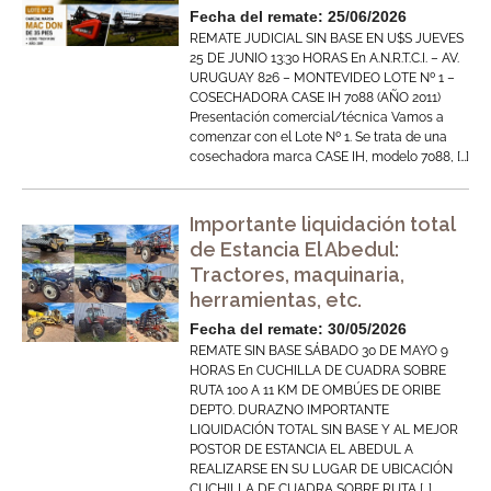
Fecha del remate: 25/06/2026
REMATE JUDICIAL SIN BASE EN U$S JUEVES
25 DE JUNIO 13:30 HORAS En A.N.R.T.C.I. – AV.
URUGUAY 826 – MONTEVIDEO LOTE Nº 1 –
COSECHADORA CASE IH 7088 (AÑO 2011)
Presentación comercial/técnica Vamos a
comenzar con el Lote Nº 1. Se trata de una
cosechadora marca CASE IH, modelo 7088, […]
Importante liquidación total
de Estancia El Abedul:
Tractores, maquinaria,
herramientas, etc.
Fecha del remate: 30/05/2026
REMATE SIN BASE SÁBADO 30 DE MAYO 9
HORAS En CUCHILLA DE CUADRA SOBRE
RUTA 100 A 11 KM DE OMBÚES DE ORIBE
DEPTO. DURAZNO IMPORTANTE
LIQUIDACIÓN TOTAL SIN BASE Y AL MEJOR
POSTOR DE ESTANCIA EL ABEDUL A
REALIZARSE EN SU LUGAR DE UBICACIÓN
CUCHILLA DE CUADRA SOBRE RUTA […]