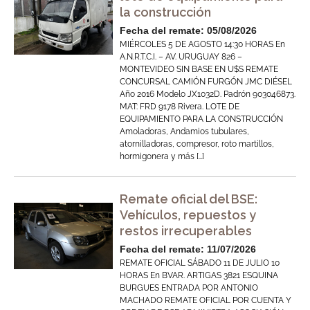
la construcción
Fecha del remate: 05/08/2026
MIÉRCOLES 5 DE AGOSTO 14:30 HORAS En
A.N.R.T.C.I. – AV. URUGUAY 826 –
MONTEVIDEO SIN BASE EN U$S REMATE
CONCURSAL CAMIÓN FURGÓN JMC DIÉSEL
Año 2016 Modelo JX1032D. Padrón 903046873.
MAT: FRD 9178 Rivera. LOTE DE
EQUIPAMIENTO PARA LA CONSTRUCCIÓN
Amoladoras, Andamios tubulares,
atornilladoras, compresor, roto martillos,
hormigonera y más […]
Remate oficial del BSE:
Vehículos, repuestos y
restos irrecuperables
Fecha del remate: 11/07/2026
REMATE OFICIAL SÁBADO 11 DE JULIO 10
HORAS En BVAR. ARTIGAS 3821 ESQUINA
BURGUES ENTRADA POR ANTONIO
MACHADO REMATE OFICIAL POR CUENTA Y