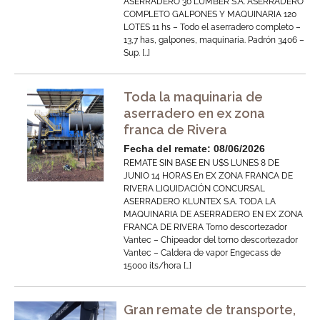
ASERRADERO 30 LUMBER S.A. ASERRADERO
COMPLETO GALPONES Y MAQUINARIA 120
LOTES 11 hs – Todo el aserradero completo –
13,7 has, galpones, maquinaria. Padrón 3406 –
Sup. […]
Toda la maquinaria de
aserradero en ex zona
franca de Rivera
Fecha del remate: 08/06/2026
REMATE SIN BASE EN U$S LUNES 8 DE
JUNIO 14 HORAS En EX ZONA FRANCA DE
RIVERA LIQUIDACIÓN CONCURSAL
ASERRADERO KLUNTEX S.A. TODA LA
MAQUINARIA DE ASERRADERO EN EX ZONA
FRANCA DE RIVERA Torno descortezador
Vantec – Chipeador del torno descortezador
Vantec – Caldera de vapor Engecass de
15000 its/hora […]
Gran remate de transporte,