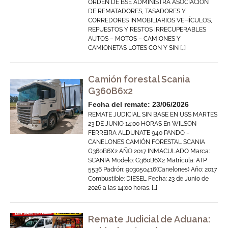
ORDEN DE BSE ADMINISTRA ASOCIACIÓN
DE REMATADORES, TASADORES Y
CORREDORES INMOBILIARIOS VEHÍCULOS,
REPUESTOS Y RESTOS IRRECUPERABLES
AUTOS – MOTOS – CAMIONES Y
CAMIONETAS LOTES CON Y SIN […]
Camión forestal Scania
G360B6x2
Fecha del remate: 23/06/2026
REMATE JUDICIAL SIN BASE EN U$S MARTES
23 DE JUNIO 14:00 HORAS En WILSON
FERREIRA ALDUNATE 940 PANDO –
CANELONES CAMIÓN FORESTAL SCANIA
G360B6X2 AÑO 2017 INMACULADO Marca:
SCANIA Modelo: G360B6X2 Matrícula: ATP
5536 Padrón: 903050416(Canelones) Año: 2017
Combustible: DIESEL Fecha: 23 de Junio de
2026 a las 14:00 horas. […]
Remate Judicial de Aduana: