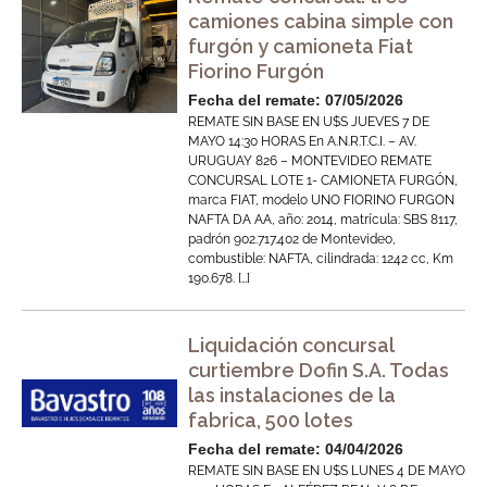
camiones cabina simple con
furgón y camioneta Fiat
Fiorino Furgón
Fecha del remate: 07/05/2026
REMATE SIN BASE EN U$S JUEVES 7 DE
MAYO 14:30 HORAS En A.N.R.T.C.I. – AV.
URUGUAY 826 – MONTEVIDEO REMATE
CONCURSAL LOTE 1- CAMIONETA FURGÓN,
marca FIAT, modelo UNO FIORINO FURGON
NAFTA DA AA, año: 2014, matrícula: SBS 8117,
padrón 902.717.402 de Montevideo,
combustible: NAFTA, cilindrada: 1242 cc, Km
190.678. […]
Liquidación concursal
curtiembre Dofin S.A. Todas
las instalaciones de la
fabrica, 500 lotes
Fecha del remate: 04/04/2026
REMATE SIN BASE EN U$S LUNES 4 DE MAYO