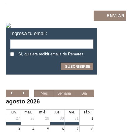
Ingresa tu email:
Sí, quisiera recibir emails de Remates.
Mes
Semana
Día
agosto 2026
lun.
mar.
mié.
jue.
vie.
sáb.
27
28
29
30
31
1
3
4
5
6
7
8