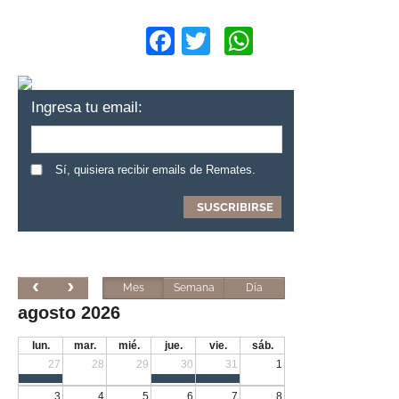
Facebook
Twitter
WhatsApp
Ingresa tu email:
Sí, quisiera recibir emails de Remates.
Mes
Semana
Día
agosto 2026
lun.
mar.
mié.
jue.
vie.
sáb.
27
28
29
30
31
1
3
4
5
6
7
8