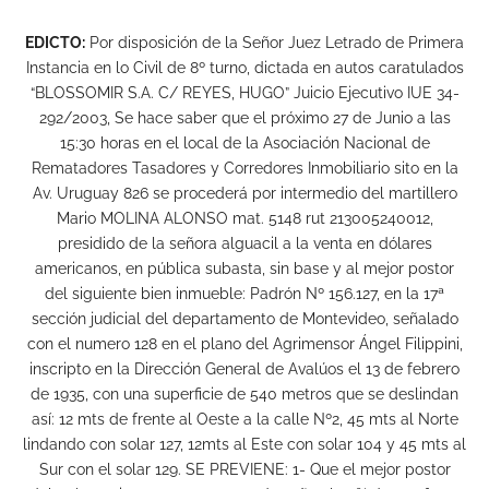
EDICTO:
Por disposición de la Señor Juez Letrado de Primera
Instancia en lo Civil de 8º turno, dictada en autos caratulados
“BLOSSOMIR S.A. C/ REYES, HUGO” Juicio Ejecutivo IUE 34-
292/2003, Se hace saber que el próximo 27 de Junio a las
15:30 horas en el local de la Asociación Nacional de
Rematadores Tasadores y Corredores Inmobiliario sito en la
Av. Uruguay 826 se procederá por intermedio del martillero
Mario MOLINA ALONSO mat. 5148 rut 213005240012,
presidido de la señora alguacil a la venta en dólares
americanos, en pública subasta, sin base y al mejor postor
del siguiente bien inmueble: Padrón Nº 156.127, en la 17ª
sección judicial del departamento de Montevideo, señalado
con el numero 128 en el plano del Agrimensor Ángel Filippini,
inscripto en la Dirección General de Avalúos el 13 de febrero
de 1935, con una superficie de 540 metros que se deslindan
así: 12 mts de frente al Oeste a la calle Nº2, 45 mts al Norte
lindando con solar 127, 12mts al Este con solar 104 y 45 mts al
Sur con el solar 129. SE PREVIENE: 1- Que el mejor postor