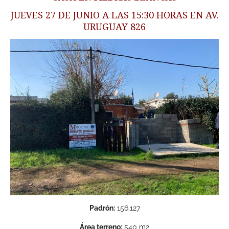
JUEVES 27 DE JUNIO A LAS 15:30 HORAS EN AV.
URUGUAY 826
Padrón:
156.127
Área terreno:
540 m2