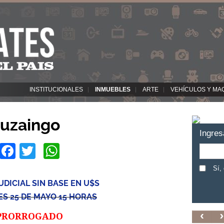
INSTITUCIONALES
INMUEBLES
ARTE
VEHÍCULOS Y MA
tuzaingo
Ingres
Facebook
Twitter
WhatsApp
Sí,
UDICIAL SIN BASE EN U$S
S 25 DE MAYO 15 HORAS
PRORROGADO