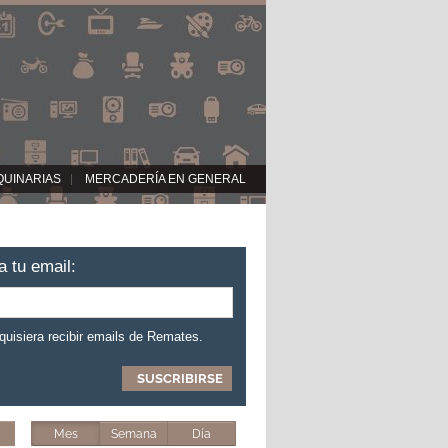
QUINARIAS
MERCADERÍA EN GENERAL
a tu email:
 quisiera recibir emails de Remates.
Mes
Semana
Día