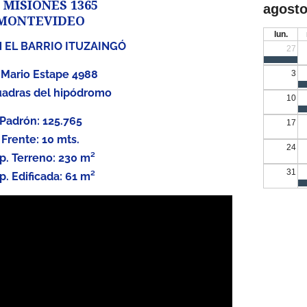
 MISIONES 1365
agosto
MONTEVIDEO
lun.
 EL BARRIO ITUZAINGÓ
27
 Mario Estape 4988
3
uadras del hipódromo
10
Padrón: 125.765
17
Frente: 10 mts.
24
p. Terreno: 230 m²
31
p. Edificada: 61 m²