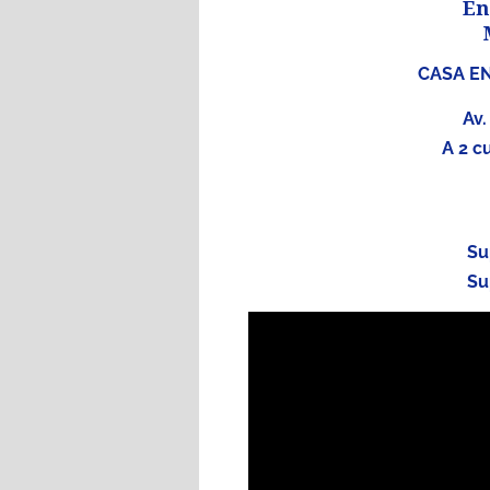
En
CASA EN
Av.
A 2 c
Su
Su