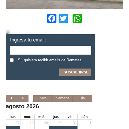
Facebook
Twitter
WhatsApp
Ingresa tu email:
Sí, quisiera recibir emails de Remates.
Mes
Semana
Día
agosto 2026
lun.
mar.
mié.
jue.
vie.
sáb.
27
28
29
30
31
1