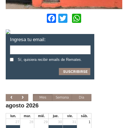
Facebook
Twitter
WhatsApp
Ingresa tu email:
Sí, quisiera recibir emails de Remates.
Mes
Semana
Día
agosto 2026
lun.
mar.
mié.
jue.
vie.
sáb.
27
28
29
30
31
1