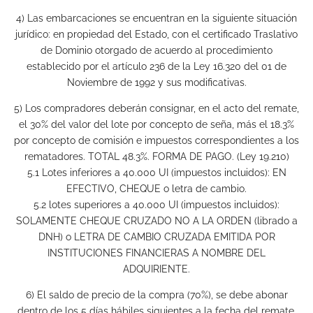
4) Las embarcaciones se encuentran en la siguiente situación
jurídico: en propiedad del Estado, con el certificado Traslativo
de Dominio otorgado de acuerdo al procedimiento
establecido por el artículo 236 de la Ley 16.320 del 01 de
Noviembre de 1992 y sus modificativas.
5) Los compradores deberán consignar, en el acto del remate,
el 30% del valor del lote por concepto de seña, más el 18.3%
por concepto de comisión e impuestos correspondientes a los
rematadores. TOTAL 48.3%. FORMA DE PAGO. (Ley 19.210)
5.1 Lotes inferiores a 40.000 UI (impuestos incluidos): EN
EFECTIVO, CHEQUE o letra de cambio.
5.2 lotes superiores a 40.000 UI (impuestos incluidos):
SOLAMENTE CHEQUE CRUZADO NO A LA ORDEN (librado a
DNH) o LETRA DE CAMBIO CRUZADA EMITIDA POR
INSTITUCIONES FINANCIERAS A NOMBRE DEL
ADQUIRIENTE.
6) El saldo de precio de la compra (70%), se debe abonar
dentro de los 5 días hábiles siguientes a la fecha del remate,