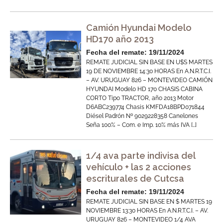
Camión Hyundai Modelo
HD170 año 2013
Fecha del remate: 19/11/2024
REMATE JUDICIAL SIN BASE EN U$S MARTES
19 DE NOVIEMBRE 14:30 HORAS En A.N.R.T.C.I.
– AV. URUGUAY 826 – MONTEVIDEO CAMIÓN
HYUNDAI Modelo HD 170 CHASIS CABINA
CORTO Tipo TRACTOR, año 2013 Motor
D6ABC239774 Chasis KMFDA18BPD071844
Diésel Padrón Nº 9029228358 Canelones
Seña 100% – Com. e Imp. 10% más IVA […]
1/4 ava parte indivisa del
vehículo + las 2 acciones
escriturales de Cutcsa
Fecha del remate: 19/11/2024
REMATE JUDICIAL SIN BASE EN $ MARTES 19
NOVIEMBRE 13:30 HORAS En A.N.R.T.C.I. – AV.
URUGUAY 826 – MONTEVIDEO 1/4 AVA