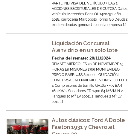
PARTE INDIVISA DEL VEHÍCULO + LAS 2
ACCIONES ESCRITURALES DE CUTCSA Datos
vehículo: Mercedes Benz OH1420/51, año
2018, carrocería Marcopolo Torino G6 Deudas:
existen deudas generadas con la empresa […]
Liquidación Concursal
Alenvidrio en un solo lote
Fecha del remate: 20/11/2024
REMATE MIÉRCOLES 20 DE NOVIEMBRE 15
HORAS En MISIONES 1365 MONTEVIDEO
PRECIO BASE: U$S 80.000 LIQUIDACIÓN
CONCURSAL ALENVIDRIO EN UN SOLO LOTE
4 Compresores de tornillo GA160 + 5.5 BAR
160 KW 2 Secadores FD 1400 84 M³/MIN 2
Tanques 10 M³ LV 10011 2 Tanques 2 M³ LV
2011 […]
Autos clásicos: Ford A Doble
Faeton 1931 y Chevrolet
Coupe 39