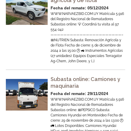
agricola y de flota
Fecha del remate: 05/12/2024
WWW.NARVAEZBID.COM.UY Matrícula 5.916
del Registro Nacional de Rematadores
Subastas online: 💡 Coordiná tu visita al 97
554 042
——————————————————————–
📅NUTRIEN Subasta: Renovación Agrícola y
de Flota Fecha de cierre: 5 de diciembre de
2024 a las 15:00 🕒 🚜 Instrumentos Agrícolas
(27 unidades): Equipos Especiales Terragator
Ag-Chem, John Deere, y […]
Subasta online: Camiones y
maquinaria
Fecha del remate: 29/11/2024
WWW.NARVAEZBID.COM.UY Matrícula 5.916
del Registro Nacional de Rematadores
Subastas online: 📅PEPSICO Subasta:
Camiones Hyundai en Montevideo Fecha de
cierre: 29 de noviembre de 2024 a las 13:00 🕐
🚛 Lotes Disponibles: Camiones Hyundai