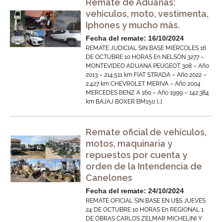
Remate de Aduanas:
vehiculos, moto, vestimenta,
Iphones y mucho más.
Fecha del remate: 16/10/2024
REMATE JUDICIAL SIN BASE MIÉRCOLES 16
DE OCTUBRE 10 HORAS En NELSON 3277 –
MONTEVIDEO ADUANA PEUGEOT 308 – Año
2013 – 214.511 km FIAT STRADA – Año 2022 –
2.427 km CHEVROLET MERIVA – Año 2004
MERCEDES BENZ A 160 – Año 1999 – 142.384
km BAJAJ BOXER BM150 […]
Remate oficial de vehículos,
motos, maquinaria y
repuestos por cuenta y
orden de la Intendencia de
Canelones
Fecha del remate: 24/10/2024
REMATE OFICIAL SIN BASE EN U$S JUEVES
24 DE OCTUBRE 10 HORAS En REGIONAL 1
DE OBRAS CARLOS ZELMAR MICHELINI Y