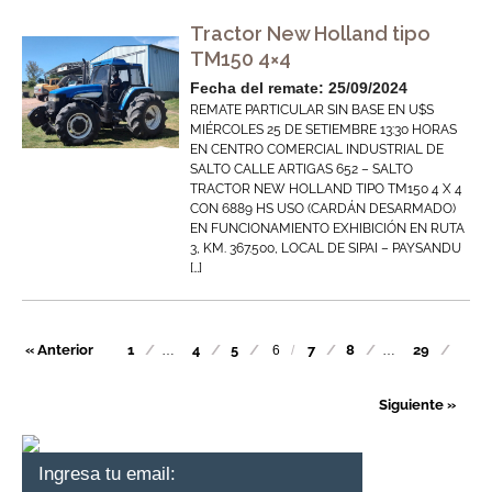
Tractor New Holland tipo
TM150 4×4
Fecha del remate: 25/09/2024
REMATE PARTICULAR SIN BASE EN U$S
MIÉRCOLES 25 DE SETIEMBRE 13:30 HORAS
EN CENTRO COMERCIAL INDUSTRIAL DE
SALTO CALLE ARTIGAS 652 – SALTO
TRACTOR NEW HOLLAND TIPO TM150 4 X 4
CON 6889 HS USO (CARDÁN DESARMADO)
EN FUNCIONAMIENTO EXHIBICIÓN EN RUTA
3, KM. 367.500, LOCAL DE SIPAI – PAYSANDU
[…]
« Anterior
1
4
5
7
8
29
…
6
…
Siguiente »
Ingresa tu email: