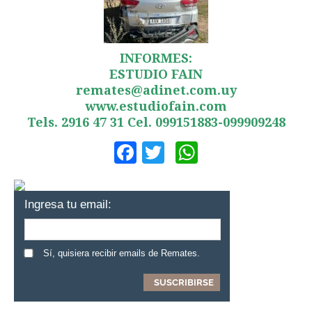
INFORMES:
ESTUDIO FAIN
remates@adinet.com.uy
www.estudiofain.com
Tels. 2916 47 31 Cel. 099151883-099909248
Facebook
Twitter
WhatsApp
Ingresa tu email:
Sí, quisiera recibir emails de Remates.