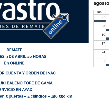
agosto
lun.
27
3
10
17
REMATE
24
S 9 DE ABRIL 20 HORAS
31
En ONLINE
OR CUENTA Y ORDEN DE INAC
ZUKI BALENO TOPE DE GAMA
ERVICIO EN AYAX
án 5 puertas – 4 cilindros – 156.550 km