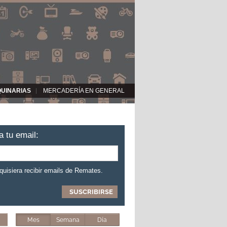
QUINARIAS
MERCADERÍA EN GENERAL
a tu email:
 quisiera recibir emails de Remates.
Mes
Semana
Día