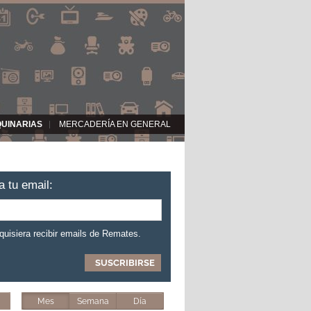
QUINARIAS
MERCADERÍA EN GENERAL
a tu email:
 quisiera recibir emails de Remates.
Mes
Semana
Día