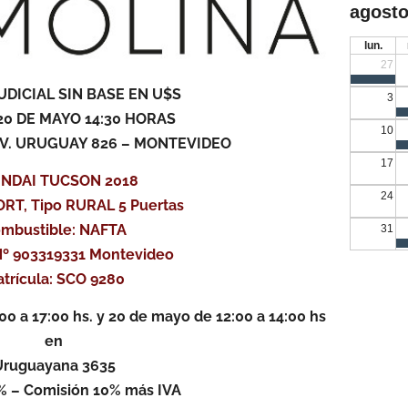
agosto
lun.
27
UDICIAL SIN BASE EN U$S
3
0 DE MAYO 14:30 HORAS
10
– AV. URUGUAY 826 – MONTEVIDEO
17
NDAI TUCSON 2018
24
ORT, Tipo RURAL 5 Puertas
mbustible: NAFTA
31
Nº 903319331 Montevideo
trícula: SCO 9280
0 a 17:00 hs. y 20 de mayo de 12:00 a 14:00 hs
en
Uruguayana 3635
% – Comisión 10% más IVA