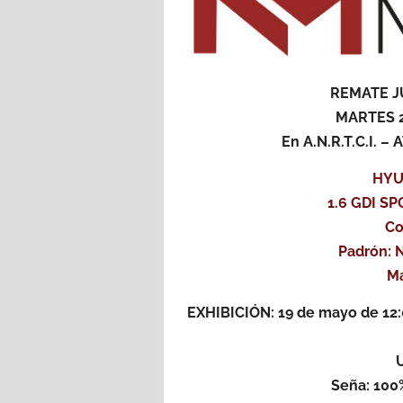
REMATE J
MARTES 2
En A.N.R.T.C.I. 
HYU
1.6 GDI SP
Co
Padrón: 
Ma
EXHIBICIÓN: 19 de mayo de 12:0
Seña: 100