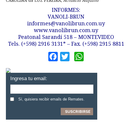
CAROLINA da LUZ PEREIRA, Actuario Adjunto
INFORMES:
VANOLI-BRUN
informes@vanolibrun.com.uy
www.vanolibrun.com.uy
Peatonal Sarandí 518 – MONTEVIDEO
Tels. (+598) 2916 3131* – Fax. (+598) 2915 8811
Facebook
Twitter
WhatsApp
Ingresa tu email:
Sí, quisiera recibir emails de Remates.