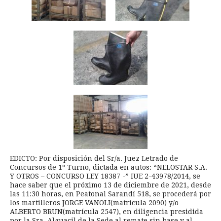
EDICTO: Por disposición del Sr/a. Juez Letrado de
Concursos de 1º Turno, dictada en autos: “NELOSTAR S.A.
Y OTROS – CONCURSO LEY 18387 -” IUE 2-43978/2014, se
hace saber que el próximo 13 de diciembre de 2021, desde
las 11:30 horas, en Peatonal Sarandí 518, se procederá por
los martilleros JORGE VANOLI(matrícula 2090) y/o
ALBERTO BRUN(matrícula 2547), en diligencia presidida
por la Sra. Alguacil de la Sede al remate sin base y al