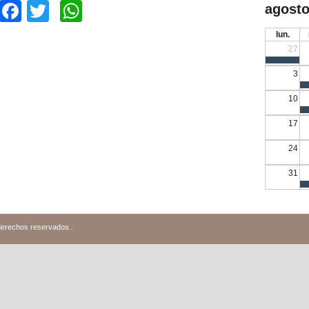
Facebook
Twitter
WhatsApp
agosto
lun.
27
3
10
17
24
31
derechos reservados.
.