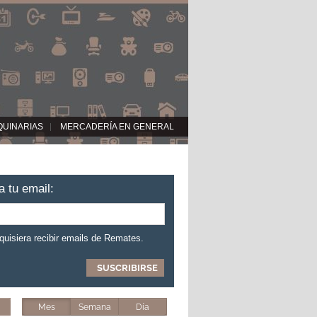
QUINARIAS
MERCADERÍA EN GENERAL
a tu email:
 quisiera recibir emails de Remates.
Mes
Semana
Día