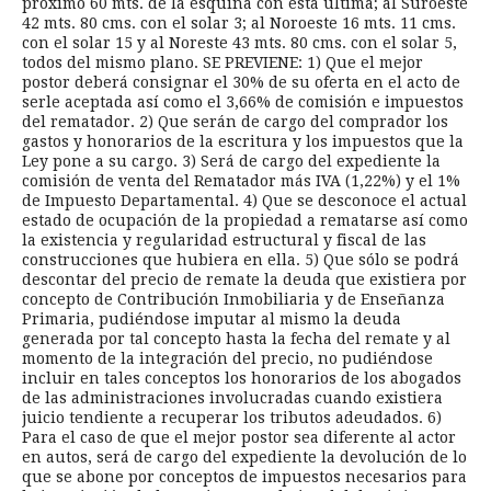
próximo 60 mts. de la esquina con esta última; al Suroeste
42 mts. 80 cms. con el solar 3; al Noroeste 16 mts. 11 cms.
con el solar 15 y al Noreste 43 mts. 80 cms. con el solar 5,
todos del mismo plano. SE PREVIENE: 1) Que el mejor
postor deberá consignar el 30% de su oferta en el acto de
serle aceptada así como el 3,66% de comisión e impuestos
del rematador. 2) Que serán de cargo del comprador los
gastos y honorarios de la escritura y los impuestos que la
Ley pone a su cargo. 3) Será de cargo del expediente la
comisión de venta del Rematador más IVA (1,22%) y el 1%
de Impuesto Departamental. 4) Que se desconoce el actual
estado de ocupación de la propiedad a rematarse así como
la existencia y regularidad estructural y fiscal de las
construcciones que hubiera en ella. 5) Que sólo se podrá
descontar del precio de remate la deuda que existiera por
concepto de Contribución Inmobiliaria y de Enseñanza
Primaria, pudiéndose imputar al mismo la deuda
generada por tal concepto hasta la fecha del remate y al
momento de la integración del precio, no pudiéndose
incluir en tales conceptos los honorarios de los abogados
de las administraciones involucradas cuando existiera
juicio tendiente a recuperar los tributos adeudados. 6)
Para el caso de que el mejor postor sea diferente al actor
en autos, será de cargo del expediente la devolución de lo
que se abone por conceptos de impuestos necesarios para