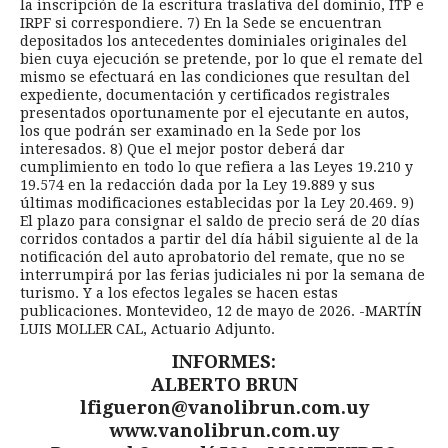
la inscripción de la escritura traslativa del dominio, ITP e
IRPF si correspondiere. 7) En la Sede se encuentran
depositados los antecedentes dominiales originales del
bien cuya ejecución se pretende, por lo que el remate del
mismo se efectuará en las condiciones que resultan del
expediente, documentación y certificados registrales
presentados oportunamente por el ejecutante en autos,
los que podrán ser examinado en la Sede por los
interesados. 8) Que el mejor postor deberá dar
cumplimiento en todo lo que refiera a las Leyes 19.210 y
19.574 en la redacción dada por la Ley 19.889 y sus
últimas modificaciones establecidas por la Ley 20.469. 9)
El plazo para consignar el saldo de precio será de 20 días
corridos contados a partir del día hábil siguiente al de la
notificación del auto aprobatorio del remate, que no se
interrumpirá por las ferias judiciales ni por la semana de
turismo. Y a los efectos legales se hacen estas
publicaciones. Montevideo, 12 de mayo de 2026. -MARTÍN
LUIS MOLLER CAL, Actuario Adjunto.
INFORMES:
ALBERTO BRUN
lfigueron@vanolibrun.com.uy
www.vanolibrun.com.uy