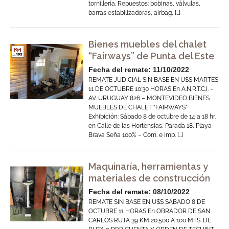
tornillería. Repuestos: bobinas, válvulas,
barras estabilizadoras, airbag, […]
Bienes muebles del chalet
“Fairways” de Punta del Este
Fecha del remate: 11/10/2022
REMATE JUDICIAL SIN BASE EN U$S MARTES
11 DE OCTUBRE 10:30 HORAS En A.N.R.T.C.I. –
AV. URUGUAY 826 – MONTEVIDEO BIENES
MUEBLES DE CHALET “FAIRWAYS”
Exhibición: Sábado 8 de octubre de 14 a 18 hr.
en Calle de las Hortensias, Parada 18, Playa
Brava Seña 100% – Com. e Imp. […]
Maquinaría, herramientas y
materiales de construcción
Fecha del remate: 08/10/2022
REMATE SIN BASE EN U$S SÁBADO 8 DE
OCTUBRE 11 HORAS En OBRADOR DE SAN
CARLOS RUTA 39 KM 20.500 A 100 MTS. DE