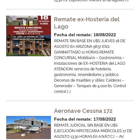
13:30 hs. Exposición: Martes 16 de agosto […]
Remate ex-Hosteria del
Lago
Fecha del remate: 18/08/2022
REMATE SIN BASE EN U$S JUEVES 18 DE
AGOSTO En ARIZONA 9637 ESQ.
GIANNATTASIO 11 HORAS REMATE
CONCURSAL Mobiliario – Gastronomia –
Instalaciones de EX-HOSTERIA del LAGO
ATENCION: servicios de hotelería,
gastronomía, revendedores y público
Decenas de muebles y útiles: Calderas –
Generador – Tanques de 4.000 lts. Control
central […]
Aeronave Cessna 172
Fecha del remate: 17/08/2022
REMATE JUDICIAL SIN BASE EN U$S
EJECUCIÓN HIPOTECARIA MIÉRCOLES 17 DE
AGOSTO 13:30 HORAS En A.N.R.T.C.I. – AV.