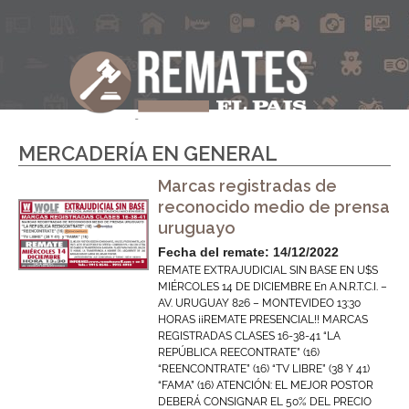
MERCADERÍA EN GENERAL
Marcas registradas de
reconocido medio de prensa
uruguayo
Fecha del remate: 14/12/2022
REMATE EXTRAJUDICIAL SIN BASE EN U$S
MIÉRCOLES 14 DE DICIEMBRE En A.N.R.T.C.I. –
AV. URUGUAY 826 – MONTEVIDEO 13:30
HORAS ¡¡REMATE PRESENCIAL!! MARCAS
REGISTRADAS CLASES 16-38-41 “LA
REPÚBLICA REECONTRATE” (16)
“REENCONTRATE” (16) “TV LIBRE” (38 Y 41)
“FAMA” (16) ATENCIÓN: EL MEJOR POSTOR
DEBERÁ CONSIGNAR EL 50% DEL PRECIO