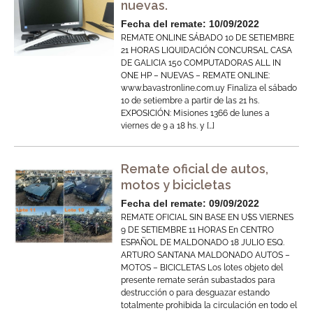
nuevas.
Fecha del remate: 10/09/2022
REMATE ONLINE SÁBADO 10 DE SETIEMBRE
21 HORAS LIQUIDACIÓN CONCURSAL CASA
DE GALICIA 150 COMPUTADORAS ALL IN
ONE HP – NUEVAS – REMATE ONLINE:
www.bavastronline.com.uy Finaliza el sábado
10 de setiembre a partir de las 21 hs.
EXPOSICIÓN: Misiones 1366 de lunes a
viernes de 9 a 18 hs. y […]
Remate oficial de autos,
motos y bicicletas
Fecha del remate: 09/09/2022
REMATE OFICIAL SIN BASE EN U$S VIERNES
9 DE SETIEMBRE 11 HORAS En CENTRO
ESPAÑOL DE MALDONADO 18 JULIO ESQ.
ARTURO SANTANA MALDONADO AUTOS –
MOTOS – BICICLETAS Los lotes objeto del
presente remate serán subastados para
destrucción o para desguazar estando
totalmente prohibida la circulación en todo el