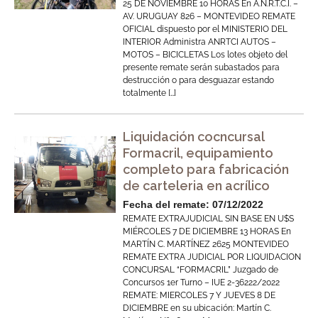
25 DE NOVIEMBRE 10 HORAS En A.N.R.T.C.I. –
AV. URUGUAY 826 – MONTEVIDEO REMATE
OFICIAL dispuesto por el MINISTERIO DEL
INTERIOR Administra ANRTCI AUTOS –
MOTOS – BICICLETAS Los lotes objeto del
presente remate serán subastados para
destrucción o para desguazar estando
totalmente […]
Liquidación cocncursal
Formacril, equipamiento
completo para fabricación
de carteleria en acrílico
Fecha del remate: 07/12/2022
REMATE EXTRAJUDICIAL SIN BASE EN U$S
MIÉRCOLES 7 DE DICIEMBRE 13 HORAS En
MARTÍN C. MARTÍNEZ 2625 MONTEVIDEO
REMATE EXTRA JUDICIAL POR LIQUIDACION
CONCURSAL “FORMACRIL” Juzgado de
Concursos 1er Turno – IUE 2-36222/2022
REMATE: MIERCOLES 7 Y JUEVES 8 DE
DICIEMBRE en su ubicación: Martín C.