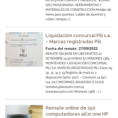
RUTA 9 POR CUENTA Y ORDEN DE TECHINT
SACI MAQUINARIA, HERRAMIENTAS Y
MATERIALES DE CONSTRUCCIÓN Moldes de
hierro para puentes, cables de aluminio y
cobre, rampas […]
Liquidación concursal Pili s.a.
– Marcas registradas Pili
Fecha del remate: 27/09/2022
REMATE SIN BASE EN U$S MARTES 27
SETIEMBRE 14:30 HORAS En MISIONES 1365 –
MONTEVIDEO LIQUIDACIÓN CONCURSAL
PILI S.A. MARCAS REGISTRADAS PILI Clase 29,
30, 31, 32 y 33 Registro de marcas a
disposición Seña: 100% – Comisión 14,64%
i.v.a. incl. INFORMES: BAVASTRO E HIJOS
remates@bavastro.com.uy
www.bavastro.com Misiones 1366 – […]
Remate online de 150
computadores all in one HP