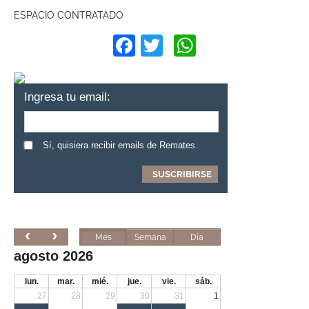
ESPACIO CONTRATADO
Facebook
Twitter
WhatsApp
Ingresa tu email:
Sí, quisiera recibir emails de Remates.
Mes
Semana
Día
agosto 2026
lun.
mar.
mié.
jue.
vie.
sáb.
27
28
29
30
31
1