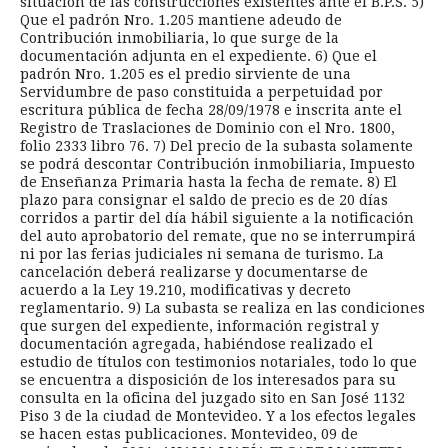
situación de las construcciones existentes ante el B.P.S. 5)
Que el padrón Nro. 1.205 mantiene adeudo de
Contribución inmobiliaria, lo que surge de la
documentación adjunta en el expediente. 6) Que el
padrón Nro. 1.205 es el predio sirviente de una
Servidumbre de paso constituida a perpetuidad por
escritura pública de fecha 28/09/1978 e inscrita ante el
Registro de Traslaciones de Dominio con el Nro. 1800,
folio 2333 libro 76. 7) Del precio de la subasta solamente
se podrá descontar Contribución inmobiliaria, Impuesto
de Enseñanza Primaria hasta la fecha de remate. 8) El
plazo para consignar el saldo de precio es de 20 días
corridos a partir del día hábil siguiente a la notificación
del auto aprobatorio del remate, que no se interrumpirá
ni por las ferias judiciales ni semana de turismo. La
cancelación deberá realizarse y documentarse de
acuerdo a la Ley 19.210, modificativas y decreto
reglamentario. 9) La subasta se realiza en las condiciones
que surgen del expediente, información registral y
documentación agregada, habiéndose realizado el
estudio de títulos con testimonios notariales, todo lo que
se encuentra a disposición de los interesados para su
consulta en la oficina del juzgado sito en San José 1132
Piso 3 de la ciudad de Montevideo. Y a los efectos legales
se hacen estas publicaciones. Montevideo, 09 de