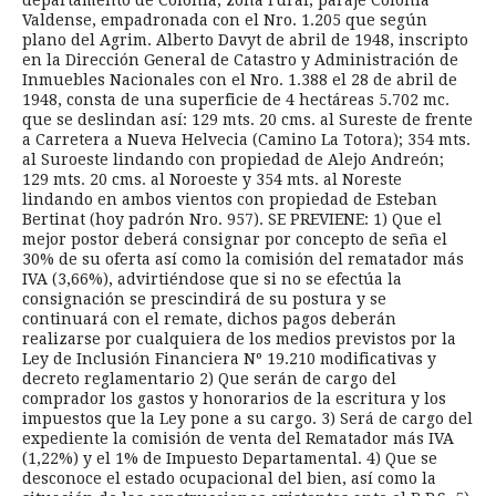
departamento de Colonia, zona rural, paraje Colonia
Valdense, empadronada con el Nro. 1.205 que según
plano del Agrim. Alberto Davyt de abril de 1948, inscripto
en la Dirección General de Catastro y Administración de
Inmuebles Nacionales con el Nro. 1.388 el 28 de abril de
1948, consta de una superficie de 4 hectáreas 5.702 mc.
que se deslindan así: 129 mts. 20 cms. al Sureste de frente
a Carretera a Nueva Helvecia (Camino La Totora); 354 mts.
al Suroeste lindando con propiedad de Alejo Andreón;
129 mts. 20 cms. al Noroeste y 354 mts. al Noreste
lindando en ambos vientos con propiedad de Esteban
Bertinat (hoy padrón Nro. 957). SE PREVIENE: 1) Que el
mejor postor deberá consignar por concepto de seña el
30% de su oferta así como la comisión del rematador más
IVA (3,66%), advirtiéndose que si no se efectúa la
consignación se prescindirá de su postura y se
continuará con el remate, dichos pagos deberán
realizarse por cualquiera de los medios previstos por la
Ley de Inclusión Financiera Nº 19.210 modificativas y
decreto reglamentario 2) Que serán de cargo del
comprador los gastos y honorarios de la escritura y los
impuestos que la Ley pone a su cargo. 3) Será de cargo del
expediente la comisión de venta del Rematador más IVA
(1,22%) y el 1% de Impuesto Departamental. 4) Que se
desconoce el estado ocupacional del bien, así como la