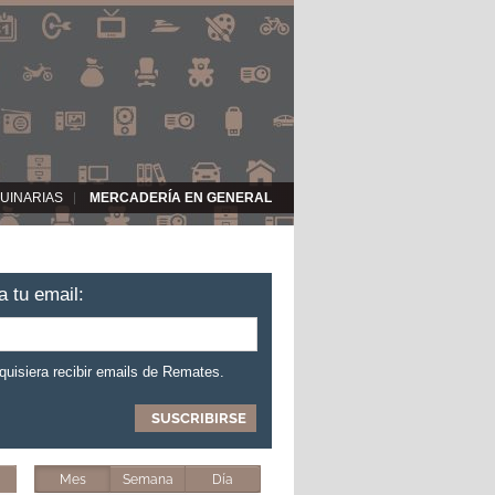
UINARIAS
MERCADERÍA EN GENERAL
a tu email:
 quisiera recibir emails de Remates.
Mes
Semana
Día