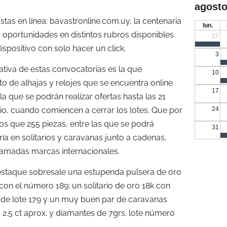
agosto
tas en línea: bavastronline.com.uy, la centenaria
lun.
a oportunidades en distintos rubros disponibles
27
ispositivo con solo hacer un click.
3
cativa de estas convocatorias es la que
10
o de alhajas y relojes que se encuentra online
17
la que se podrán realizar ofertas hasta las 21
lio, cuando comiencen a cerrar los lotes. Que por
24
s que 255 piezas, entre las que se podrá
31
ía en solitarios y caravanas junto a cadenas,
famadas marcas internacionales.
estaque sobresale una estupenda pulsera de oro
 con el número 189; un solitario de oro 18k con
ro de lote 179 y un muy buen par de caravanas
s 2.5 ct aprox. y diamantes de 7grs. lote número