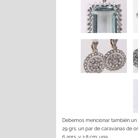
Debemos mencionar también un o
29 grs. un par de caravanas de or
6.2grs. y 2.8 cm; una