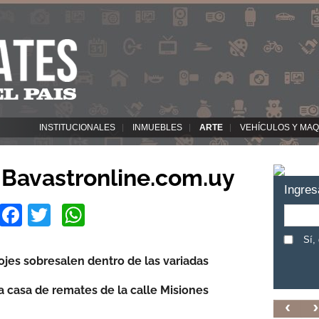
INSTITUCIONALES
INMUEBLES
ARTE
VEHÍCULOS Y MAQ
n Bavastronline.com.uy
Ingres
Facebook
Twitter
WhatsApp
Sí,
ojes sobresalen dentro de las variadas
la casa de remates de la calle Misiones