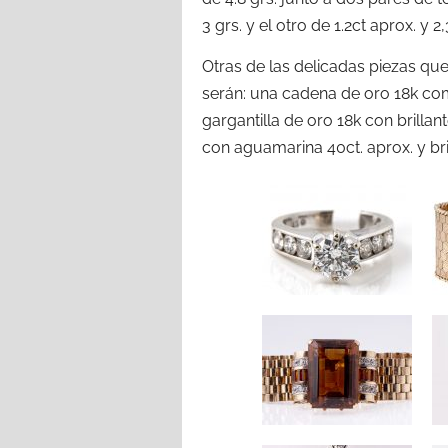
3 grs. y el otro de 1.2ct aprox. y 2,
Otras de las delicadas piezas qu
serán: una cadena de oro 18k com
gargantilla de oro 18k con brillan
con aguamarina 40ct. aprox. y bril