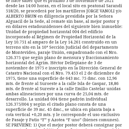
se hace saber que el próximo 3 de noviembre de 2021
desde las 14:00 horas, en el local sito en peatonal Sarandí
518/20, se procederá por los martilleros JORGE VANOLI y/o
ALBERTO BRUN en diligencia presidida por la Señora
Alguacil de la Sede, al remate sin base, al mejor postor y
en dólares estadounidenses del siguiente bien inmueble:
Unidad de propiedad horizontal 004 del edificio
incorporado al Régimen de Propiedad Horizontal de la
Ley 10.751 al amparo de la Ley 14.261 construido en un
terreno sito en la 10ª Sección Judicial del departamento
de Montevideo, paraje Unión, empadronado con el Nro.
126.375 que según plano de mensura y fraccionamiento
horizontal del Agrim. Héctor Dellepiane de 3 de
noviembre de 1975 e inscripto en la Dirección General de
Catastro Nacional con el Nro. 79.453 el 2 de diciembre de
1975, tiene una superficie de 643 mc. 75 dmc. con 12,96
mts. de frente al Suroeste a la calle Isla de Gaspar, 18,86
mts. de frente al Sureste a la calle Emilio Castelar unidas
ambas alineaciones por una curva de 25,04 mts. de
desarrollo. La unidad 004 tiene padrón individual
126.375/004 y según el citado plano consta de una
superficie de 39 mc. 45 dmc., se ubica en planta baja a
cota vertical +0,20 mts. y le corresponde el uso exclusivo
de Pasaje y Patio “F” y Azotea “F uno” (bienes comunes).
SE PREVIENE: 1) Que el mejor postor deberá consignar por