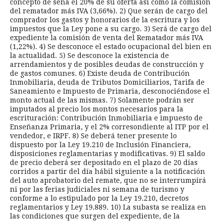
concepto de seña el 20% de su oferta así como la comisión
del rematador más IVA (3,66%). 2) Que serán de cargo del
comprador los gastos y honorarios de la escritura y los
impuestos que la Ley pone a su cargo. 3) Será de cargo del
expediente la comisión de venta del Rematador más IVA
(1,22%). 4) Se desconoce el estado ocupacional del bien en
la actualidad. 5) Se desconoce la existencia de
arrendamientos y de posibles deudas de construcción y
de gastos comunes. 6) Existe deuda de Contribución
Inmobiliaria, deuda de Tributos Domiciliarios, Tarifa de
Saneamiento e Impuesto de Primaria, desconociéndose el
monto actual de las mismas. 7) Solamente podrán ser
imputados al precio los montos necesarios para la
escrituración: Contribución Inmobiliaria e impuesto de
Enseñanza Primaria, y el 2% corresondiente al ITP por el
vendedor, e IRPF. 8) Se deberá tener presente lo
dispuesto por la Ley 19.210 de Inclusión Financiera,
disposiciones reglamentarias y modificativas. 9) El saldo
de precio deberá ser depositado en el plazo de 20 días
corridos a partir del día hábil siguiente a la notificación
del auto aprobatorio del remate, que no se interrumpirá
ni por las ferias judiciales ni semana de turismo y
conforme a lo estipulado por la Ley 19.210, decretos
reglamentarios y Ley 19.889. 10) La subasta se realiza en
las condiciones que surgen del expediente, de la