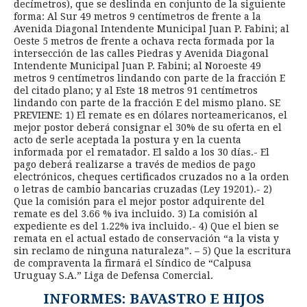
decímetros), que se deslinda en conjunto de la siguiente
forma: Al Sur 49 metros 9 centímetros de frente a la
Avenida Diagonal Intendente Municipal Juan P. Fabini; al
Oeste 5 metros de frente a ochava recta formada por la
intersección de las calles Piedras y Avenida Diagonal
Intendente Municipal Juan P. Fabini; al Noroeste 49
metros 9 centímetros lindando con parte de la fracción E
del citado plano; y al Este 18 metros 91 centímetros
lindando con parte de la fracción E del mismo plano. SE
PREVIENE: 1) El remate es en dólares norteamericanos, el
mejor postor deberá consignar el 30% de su oferta en el
acto de serle aceptada la postura y en la cuenta
informada por el rematador. El saldo a los 30 días.- El
pago deberá realizarse a través de medios de pago
electrónicos, cheques certificados cruzados no a la orden
o letras de cambio bancarias cruzadas (Ley 19201).- 2)
Que la comisión para el mejor postor adquirente del
remate es del 3.66 % iva incluido. 3) La comisión al
expediente es del 1.22% iva incluido.- 4) Que el bien se
remata en el actual estado de conservación “a la vista y
sin reclamo de ninguna naturaleza”. – 5) Que la escritura
de compraventa la firmará el Síndico de “Calpusa
Uruguay S.A.” Liga de Defensa Comercial.
INFORMES: BAVASTRO E HIJOS