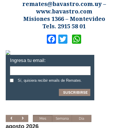
remates@bavastro.com.uy
–
www.bavastro.com
Misiones 1366 – Montevideo
Tels. 2915 58 01
Facebook
Twitter
WhatsApp
Ingresa tu email:
Sí, quisiera recibir emails de Remates.
Mes
Semana
Día
agosto 2026