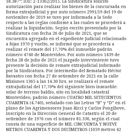
18.387”: IUE: 2-13362/2015. La Sindicatura solicitó
autorización para realizar los bienes de la concursada en
forma extrajudicial y por auto número 2991/19 del 19 de
noviembre de 2019 se tuvo por informada a la Sede
respecto a las reglas conforme a las cuales se procederá a
realizar la liquidación. Según escrito presentado por la
Sindicatura con fecha 26 de julio de 2021, que se
encuentra agregado en el expediente judicial relacionado
a fojas 1970 y vuelto, se informó que se procedería a
realizar el remate del 17,70% del inmueble padrón
número 4740 de Montevideo. Por auto número 1439 de
fecha 28 de julio de 2021 el juzgado interviniente tuvo
presente la decisión de remate extrajudicial informado
por la Sindicatura. Por intermedio del Rematado Héctor
Bavastro con fecha 27 de setiembre de 2021 en la calle
Misiones 1365 a las 14.30 hrs. se realizará el remate
extrajudicial del 17,70% del siguiente bien inmueble:
solar de terreno baldío, sito en localidad catastral
Montevideo, padrón número CUATRO MIL SETECIENTOS
CUARENTA (4.740), señalado con las Letras “B” y “D” en el
plano de los Agrimensores Juan Ricci y Carlos Pongibove,
inscripto en la Dirección General de Catastro el 20 de
setiembre de 1976 con el número 81.336, según el cual
consta de una superficie de MIL CINCUENTA Y NUEVE
METROS CUARENTA Y DOS DECÍMETROS (1059 metros 42