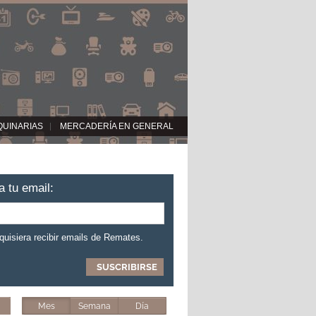
QUINARIAS
MERCADERÍA EN GENERAL
a tu email:
 quisiera recibir emails de Remates.
Mes
Semana
Día