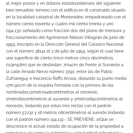
al mejor postor y en dólares estadounidenses del siguiente
bien inmueble: terreno con el edificio en él construido situado
en la localidad catastral de Montevideo, empadronado con el
número ciento noventa y cuatro mil ciento treinta y uno
(194.131) señalado como fracción dos del plano de mensura y
fraccionamiento del Agrimensor Nelson Villagrán de junio de
1959, inscripto en la Dirección General del Catastro Nacional
con el número 38141 el 2 de julio de 1959, según el cual tiene
una superficie de ciento trece metros cinco decímetros,
(113m5dm) que se deslindan: 7m4cm de frente al Suroeste a
la calle Amado Nervo número 3790, entre las de Pablo
Zufriateguy e Inocencio Raffo Arrosa, distando su punto medio
17m.90cm de la esquina formada con la primera de las
nombradas;11metros46centímetros al noroeste,
1metro62centimetros al suroeste y 2metros65centímetros al
noroeste, lindando por estas tres rectas con el padrón
número 57.232 y 16 metros 08centímetros al sureste lindando
con el padrón número 194.132.- SE PREVIENE: a)Que se
desconoce el actual estado de ocupación de la propiedad a