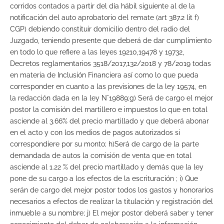
corridos contados a partir del día hábil siguiente al de la
notificación del auto aprobatorio del remate (art 387.2 lit f)
CGP) debiendo constituir domicilio dentro del radio del
Juzgado, teniendo presente que deberá de dar cumplimiento
en todo lo que refiere a las leyes 19210,19478 y 19732,
Decretos reglamentarios 3518/2017,132/2018 y 78/2019 todas
en materia de Inclusión Financiera así como lo que pueda
corresponder en cuanto a las previsiones de la ley 19574, en
la redacción dada en la ley N°19889;g) Será de cargo el mejor
postor la comisión del martillero e impuestos lo que en total
asciende al 3.66% del precio martillado y que deberá abonar
en el acto y con los medios de pagos autorizados si
correspondiere por su monto; h)Será de cargo de la parte
demandada de autos la comisión de venta que en total
asciende al 1.22 % del precio martillado y demás que la ley
pone de su cargo a los efectos de la escrituración ; i) Que
serán de cargo del mejor postor todos los gastos y honorarios
necesarios a efectos de realizar la titulación y registración del
inmueble a su nombre; j) El mejor postor deberá saber y tener