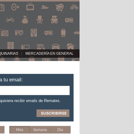
QUINARIAS
MERCADERÍA EN GENERAL
a tu email:
 quisiera recibir emails de Remates.
Mes
Semana
Día