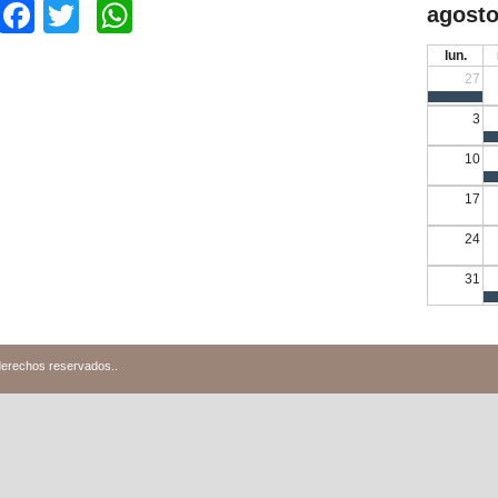
Facebook
Twitter
WhatsApp
agosto
lun.
27
3
10
17
24
31
derechos reservados.
.