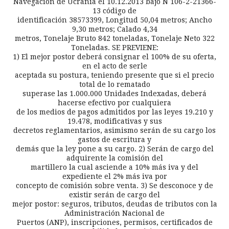
Navegación de Ucrania el 10.12.2013 bajo N 106-2-21366-
13 código de
identificación 38573399, Longitud 50,04 metros; Ancho
9,30 metros; Calado 4,34
metros, Tonelaje Bruto 842 toneladas, Tonelaje Neto 322
Toneladas. SE PREVIENE:
1) El mejor postor deberá consignar el 100% de su oferta,
en el acto de serle
aceptada su postura, teniendo presente que si el precio
total de lo rematado
superase las 1.000.000 Unidades Indexadas, deberá
hacerse efectivo por cualquiera
de los medios de pagos admitidos por las leyes 19.210 y
19.478, modificativas y sus
decretos reglamentarios, asimismo serán de su cargo los
gastos de escritura y
demás que la ley pone a su cargo. 2) Serán de cargo del
adquirente la comisión del
martillero la cual asciende a 10% más iva y del
expediente el 2% más iva por
concepto de comisión sobre venta. 3) Se desconoce y de
existir serán de cargo del
mejor postor: seguros, tributos, deudas de tributos con la
Administración Nacional de
Puertos (ANP), inscripciones, permisos, certificados de