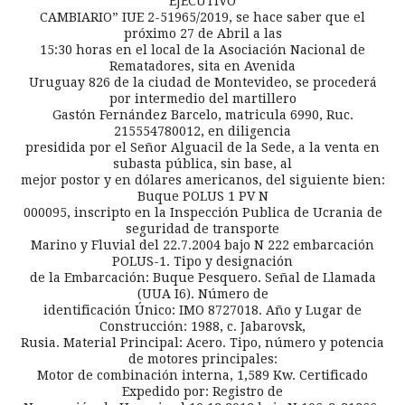
EJECUTIVO
CAMBIARIO” IUE 2-51965/2019, se hace saber que el
próximo 27 de Abril a las
15:30 horas en el local de la Asociación Nacional de
Rematadores, sita en Avenida
Uruguay 826 de la ciudad de Montevideo, se procederá
por intermedio del martillero
Gastón Fernández Barcelo, matricula 6990, Ruc.
215554780012, en diligencia
presidida por el Señor Alguacil de la Sede, a la venta en
subasta pública, sin base, al
mejor postor y en dólares americanos, del siguiente bien:
Buque POLUS 1 PV N
000095, inscripto en la Inspección Publica de Ucrania de
seguridad de transporte
Marino y Fluvial del 22.7.2004 bajo N 222 embarcación
POLUS-1. Tipo y designación
de la Embarcación: Buque Pesquero. Señal de Llamada
(UUA I6). Número de
identificación Único: IMO 8727018. Año y Lugar de
Construcción: 1988, c. Jabarovsk,
Rusia. Material Principal: Acero. Tipo, número y potencia
de motores principales:
Motor de combinación interna, 1,589 Kw. Certificado
Expedido por: Registro de