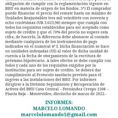
obligación de cumplir con la reglamentación vigente en
BHU en materia de origen de los fondos. 5º) El comprador
puede financiar el precio del remate hasta un máximo de
Unidades Reajustables tres mil veintitrés con noventa y
ocho centésimas (UR 3.023,98) siempre que cumpla con
todos los requisitos establecidos para ser aceptado como
sujeto de crédito y que el 70% del precio no supere esta
cifra, de hacerlo, la diferencia debe abonarse al contado
mediante cualquiera de los instrumentos de pago
indicados en el numeral 4º f. Dicha financiación se hace
en unidades indexadas (UI) al valor de dicha unidad de
cuenta a la fecha de otorgamiento de la escritura de
préstamo hipotecario. A tales efectos se debe cumplir con
todos y cada uno de los requisitos exigidos por la
Institución para ser sujeto de crédito. Se deberá dar
cumplimiento al Protocolo sanitario previsto para el
ingreso a las instalaciones del BHU. Por informes
dirigirse a la División Seguimiento y Recuperación de
Activos del BHU Casa Central – Fernández Crespo 1508 –
Planta Baja – Montevideo, dieciocho de marzo de 2022.-
INFORMES:
MARCELO LOMANDO
marcelolomando1@gmail.com