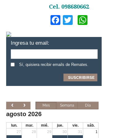
Cel. 098680662
Facebook
Twitter
WhatsApp
Ingresa tu email:
Sí, quisiera recibir emails de Remates.
Mes
Semana
Día
agosto 2026
lun.
mar.
mié.
jue.
vie.
sáb.
27
28
29
30
31
1