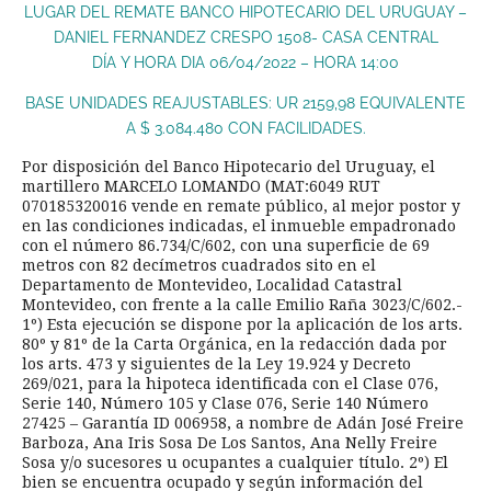
LUGAR DEL REMATE BANCO HIPOTECARIO DEL URUGUAY –
DANIEL FERNANDEZ CRESPO 1508- CASA CENTRAL
DÍA Y HORA DIA 06/04/2022 – HORA 14:00
BASE UNIDADES REAJUSTABLES: UR 2159,98 EQUIVALENTE
A $ 3.084.480 CON FACILIDADES.
Por disposición del Banco Hipotecario del Uruguay, el
martillero MARCELO LOMANDO (MAT:6049 RUT
070185320016 vende en remate público, al mejor postor y
en las condiciones indicadas, el inmueble empadronado
con el número 86.734/C/602, con una superficie de 69
metros con 82 decímetros cuadrados sito en el
Departamento de Montevideo, Localidad Catastral
Montevideo, con frente a la calle Emilio Raña 3023/C/602.-
1º) Esta ejecución se dispone por la aplicación de los arts.
80º y 81º de la Carta Orgánica, en la redacción dada por
los arts. 473 y siguientes de la Ley 19.924 y Decreto
269/021, para la hipoteca identificada con el Clase 076,
Serie 140, Número 105 y Clase 076, Serie 140 Número
27425 – Garantía ID 006958, a nombre de Adán José Freire
Barboza, Ana Iris Sosa De Los Santos, Ana Nelly Freire
Sosa y/o sucesores u ocupantes a cualquier título. 2º) El
bien se encuentra ocupado y según información del