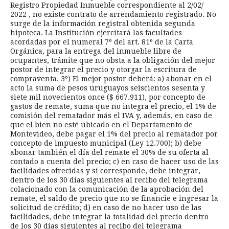
Registro Propiedad Inmueble correspondiente al 2/02/
2022 , no existe contrato de arrendamiento registrado. No
surge de la información registral obtenida segunda
hipoteca. La Institución ejercitará las facultades
acordadas por el numeral 7º del art. 81º de la Carta
Orgánica, para la entrega del inmueble libre de
ocupantes, trámite que no obsta a la obligación del mejor
postor de integrar el precio y otorgar la escritura de
compraventa. 3º) El mejor postor deberá: a) abonar en el
acto la suma de pesos uruguayos seiscientos sesenta y
siete mil novecientos once ($ 667.911), por concepto de
gastos de remate, suma que no integra el precio, el 1% de
comisión del rematador más el IVA y, además, en caso de
que el bien no esté ubicado en el Departamento de
Montevideo, debe pagar el 1% del precio al rematador por
concepto de impuesto municipal (Ley 12.700); b) debe
abonar también el día del remate el 30% de su oferta al
contado a cuenta del precio; c) en caso de hacer uso de las
facilidades ofrecidas y si corresponde, debe integrar,
dentro de los 30 días siguientes al recibo del telegrama
colacionado con la comunicación de la aprobación del
remate, el saldo de precio que no se financie e ingresar la
solicitud de crédito; d) en caso de no hacer uso de las
facilidades, debe integrar la totalidad del precio dentro
de los 30 días siguientes al recibo del telegrama