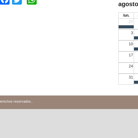
agosto
lun.
27
3
10
17
24
31
derechos reservados.
.