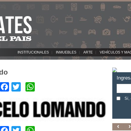
INSTITUCIONALES
INMUEBLES
ARTE
VEHÍCULOS Y MA
do
Ingres
Facebook
Twitter
WhatsApp
Sí,
Facebook
Twitter
WhatsApp