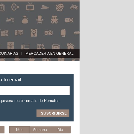
QUINARIAS
MERCADERÍA EN GENERAL
a tu email:
 quisiera recibir emails de Remates.
Mes
Semana
Día