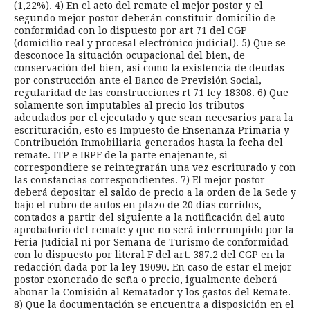
(1,22%). 4) En el acto del remate el mejor postor y el
segundo mejor postor deberán constituir domicilio de
conformidad con lo dispuesto por art 71 del CGP
(domicilio real y procesal electrónico judicial). 5) Que se
desconoce la situación ocupacional del bien, de
conservación del bien, así como la existencia de deudas
por construcción ante el Banco de Previsión Social,
regularidad de las construcciones rt 71 ley 18308. 6) Que
solamente son imputables al precio los tributos
adeudados por el ejecutado y que sean necesarios para la
escrituración, esto es Impuesto de Enseñanza Primaria y
Contribución Inmobiliaria generados hasta la fecha del
remate. ITP e IRPF de la parte enajenante, si
correspondiere se reintegrarán una vez escriturado y con
las constancias correspondientes. 7) El mejor postor
deberá depositar el saldo de precio a la orden de la Sede y
bajo el rubro de autos en plazo de 20 días corridos,
contados a partir del siguiente a la notificación del auto
aprobatorio del remate y que no será interrumpido por la
Feria Judicial ni por Semana de Turismo de conformidad
con lo dispuesto por literal F del art. 387.2 del CGP en la
redacción dada por la ley 19090. En caso de estar el mejor
postor exonerado de seña o precio, igualmente deberá
abonar la Comisión al Rematador y los gastos del Remate.
8) Que la documentación se encuentra a disposición en el