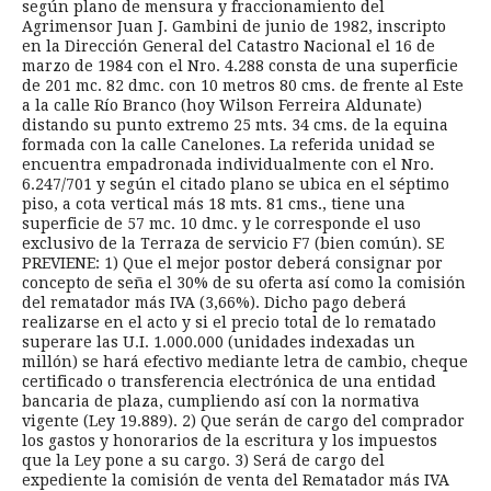
según plano de mensura y fraccionamiento del
Agrimensor Juan J. Gambini de junio de 1982, inscripto
en la Dirección General del Catastro Nacional el 16 de
marzo de 1984 con el Nro. 4.288 consta de una superficie
de 201 mc. 82 dmc. con 10 metros 80 cms. de frente al Este
a la calle Río Branco (hoy Wilson Ferreira Aldunate)
distando su punto extremo 25 mts. 34 cms. de la equina
formada con la calle Canelones. La referida unidad se
encuentra empadronada individualmente con el Nro.
6.247/701 y según el citado plano se ubica en el séptimo
piso, a cota vertical más 18 mts. 81 cms., tiene una
superficie de 57 mc. 10 dmc. y le corresponde el uso
exclusivo de la Terraza de servicio F7 (bien común). SE
PREVIENE: 1) Que el mejor postor deberá consignar por
concepto de seña el 30% de su oferta así como la comisión
del rematador más IVA (3,66%). Dicho pago deberá
realizarse en el acto y si el precio total de lo rematado
superare las U.I. 1.000.000 (unidades indexadas un
millón) se hará efectivo mediante letra de cambio, cheque
certificado o transferencia electrónica de una entidad
bancaria de plaza, cumpliendo así con la normativa
vigente (Ley 19.889). 2) Que serán de cargo del comprador
los gastos y honorarios de la escritura y los impuestos
que la Ley pone a su cargo. 3) Será de cargo del
expediente la comisión de venta del Rematador más IVA