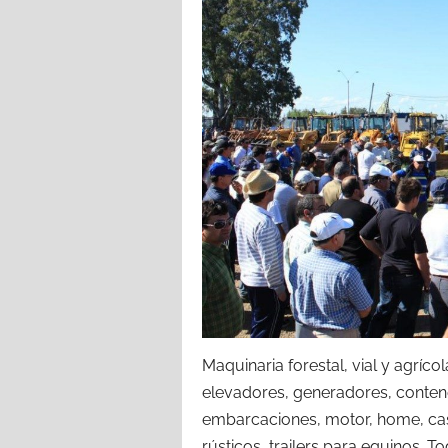
Maquinaria forestal, vial y agríco
elevadores, generadores, contene
embarcaciones, motor, home, cas
rústicos, trailers para equinos.