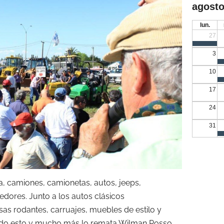
agosto
lun.
27
3
10
17
24
31
la, camiones, camionetas, autos, jeeps,
dores. Junto a los autos clásicos
as rodantes, carruajes, muebles de estilo y
 Todo esto y mucho más lo remata Wilman Rosso.