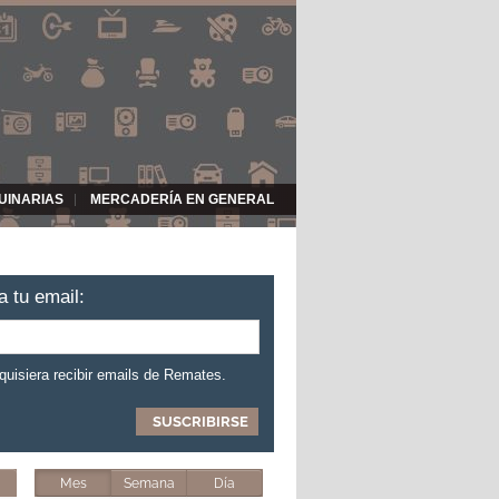
UINARIAS
MERCADERÍA EN GENERAL
a tu email:
 quisiera recibir emails de Remates.
Mes
Semana
Día