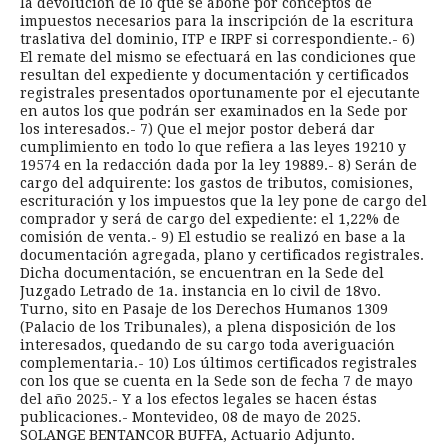
la devolución de lo que se abone por conceptos de
impuestos necesarios para la inscripción de la escritura
traslativa del dominio, ITP e IRPF si correspondiente.- 6)
El remate del mismo se efectuará en las condiciones que
resultan del expediente y documentación y certificados
registrales presentados oportunamente por el ejecutante
en autos los que podrán ser examinados en la Sede por
los interesados.- 7) Que el mejor postor deberá dar
cumplimiento en todo lo que refiera a las leyes 19210 y
19574 en la redacción dada por la ley 19889.- 8) Serán de
cargo del adquirente: los gastos de tributos, comisiones,
escrituración y los impuestos que la ley pone de cargo del
comprador y será de cargo del expediente: el 1,22% de
comisión de venta.- 9) El estudio se realizó en base a la
documentación agregada, plano y certificados registrales.
Dicha documentación, se encuentran en la Sede del
Juzgado Letrado de 1a. instancia en lo civil de 18vo.
Turno, sito en Pasaje de los Derechos Humanos 1309
(Palacio de los Tribunales), a plena disposición de los
interesados, quedando de su cargo toda averiguación
complementaria.- 10) Los últimos certificados registrales
con los que se cuenta en la Sede son de fecha 7 de mayo
del año 2025.- Y a los efectos legales se hacen éstas
publicaciones.- Montevideo, 08 de mayo de 2025.
SOLANGE BENTANCOR BUFFA, Actuario Adjunto.