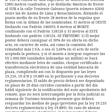
(280) metros cuadrados, y se deslinda: 8metros de frente
al SUR a la calle Teniente Galeano (puerta número 4264)
entre las de Azotea de Lima y Renacimiento, distando el
punto medio de su frente 28 metros de la esquina que
forma con la última de las nombradas; 35 metros al OESTE
lindando con Padrón 146093; 8 metros al NORTE
confinando con el Padrón 118526 y 35 metros al ESTE
lindando con padrón 118524.-SE PREVIENE: 1) El mejor
postor deberá consignar el 30% de su oferta en dicho
acto, en carácter de seña, así como la comisión del
rematador más I.V.A. o sea el 3,66% en el acto de serle
aceptada la postura, y si el monto a integrar superare las
UI 1.000.000 (unidades indexadas un millón) se hará
efectivo mediante letra de cambio, cheque certificado o
transferencia electrónica de una entidad bancaria de
plaza, cumpliendo así con lo dispuesto por las leyes
19.210, 19.478 y 19.889 en lo pertinente y sus decretos
reglamentarios. El saldo de precio deberá ser depositado
en plazo de 20 días corridos contados a partir del día
hábil siguiente de la notificación del auto aprobatorio del
remate, que no será interrumpido por la feria judicial ni
semana de Turismo teniendo presente que deberá
resguardar los medios de pago (previstos por la ley 19.210
decreto reglamentario y ley 19.889). En caso de abonar