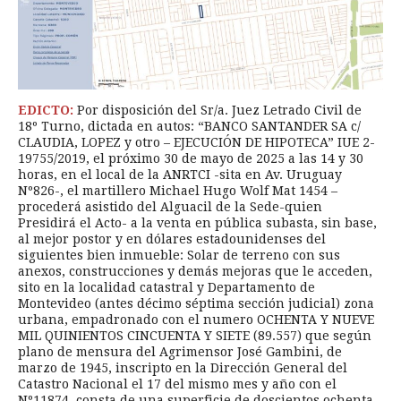
EDICTO:
Por disposición del Sr/a. Juez Letrado Civil de
18º Turno, dictada en autos: “BANCO SANTANDER SA c/
CLAUDIA, LOPEZ y otro – EJECUCIÓN DE HIPOTECA” IUE 2-
19755/2019, el próximo 30 de mayo de 2025 a las 14 y 30
horas, en el local de la ANRTCI -sita en Av. Uruguay
Nº826-, el martillero Michael Hugo Wolf Mat 1454 –
procederá asistido del Alguacil de la Sede-quien
Presidirá el Acto- a la venta en pública subasta, sin base,
al mejor postor y en dólares estadounidenses del
siguientes bien inmueble: Solar de terreno con sus
anexos, construcciones y demás mejoras que le acceden,
sito en la localidad catastral y Departamento de
Montevideo (antes décimo séptima sección judicial) zona
urbana, empadronado con el numero OCHENTA Y NUEVE
MIL QUINIENTOS CINCUENTA Y SIETE (89.557) que según
plano de mensura del Agrimensor José Gambini, de
marzo de 1945, inscripto en la Dirección General del
Catastro Nacional el 17 del mismo mes y año con el
Nº11874, consta de una superficie de doscientos ochenta