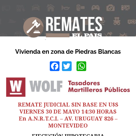
Vivienda en zona de Piedras Blancas
Facebook
Twitter
WhatsApp
REMATE JUDICIAL SIN BASE EN U$S
VIERNES 30 DE MAYO 14:30 HORAS
En A.N.R.T.C.I. – AV. URUGUAY 826 –
MONTEVIDEO