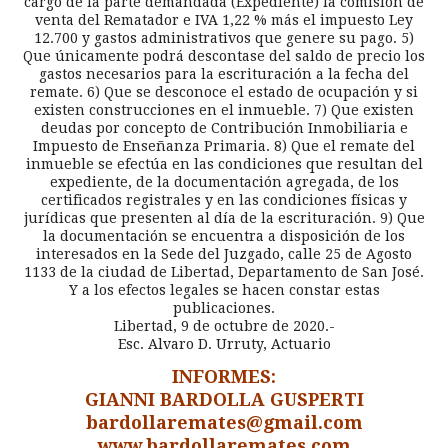
cargo de la parte demandada (Expediente) la comisión de
venta del Rematador e IVA 1,22 % más el impuesto Ley
12.700 y gastos administrativos que genere su pago. 5)
Que únicamente podrá descontase del saldo de precio los
gastos necesarios para la escrituración a la fecha del
remate. 6) Que se desconoce el estado de ocupación y si
existen construcciones en el inmueble. 7) Que existen
deudas por concepto de Contribución Inmobiliaria e
Impuesto de Enseñanza Primaria. 8) Que el remate del
inmueble se efectúa en las condiciones que resultan del
expediente, de la documentación agregada, de los
certificados registrales y en las condiciones físicas y
jurídicas que presenten al día de la escrituración. 9) Que
la documentación se encuentra a disposición de los
interesados en la Sede del Juzgado, calle 25 de Agosto
1133 de la ciudad de Libertad, Departamento de San José.
Y a los efectos legales se hacen constar estas
publicaciones.
Libertad, 9 de octubre de 2020.-
Esc. Alvaro D. Urruty, Actuario
INFORMES:
GIANNI BARDOLLA GUSPERTI
bardollaremates@gmail.com
www.bardollaremates.com