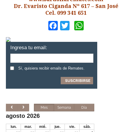
Dr. Evaristo Ciganda Nº 617 – San José
Cel. 099 341 651
Facebook
Twitter
WhatsApp
Ingresa tu email:
Sí, quisiera recibir emails de Remates.
Mes
Semana
Día
agosto 2026
lun.
mar.
mié.
jue.
vie.
sáb.