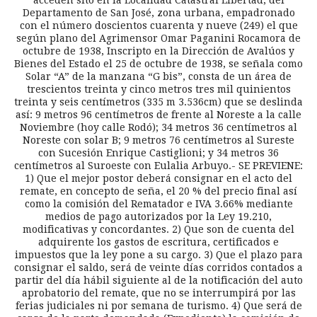
acceden sito en la Localidad Catastral Libertad, del
Departamento de San José, zona urbana, empadronado
con el número doscientos cuarenta y nueve (249) el que
según plano del Agrimensor Omar Paganini Rocamora de
octubre de 1938, Inscripto en la Dirección de Avalúos y
Bienes del Estado el 25 de octubre de 1938, se señala como
Solar “A” de la manzana “G bis”, consta de un área de
trescientos treinta y cinco metros tres mil quinientos
treinta y seis centímetros (335 m 3.536cm) que se deslinda
así: 9 metros 96 centímetros de frente al Noreste a la calle
Noviembre (hoy calle Rodó); 34 metros 36 centímetros al
Noreste con solar B; 9 metros 76 centímetros al Sureste
con Sucesión Enrique Castiglioni; y 34 metros 36
centímetros al Suroeste con Eulalia Arbuyo.- SE PREVIENE:
1) Que el mejor postor deberá consignar en el acto del
remate, en concepto de seña, el 20 % del precio final así
como la comisión del Rematador e IVA 3.66% mediante
medios de pago autorizados por la Ley 19.210,
modificativas y concordantes. 2) Que son de cuenta del
adquirente los gastos de escritura, certificados e
impuestos que la ley pone a su cargo. 3) Que el plazo para
consignar el saldo, será de veinte días corridos contados a
partir del día hábil siguiente al de la notificación del auto
aprobatorio del remate, que no se interrumpirá por las
ferias judiciales ni por semana de turismo. 4) Que será de