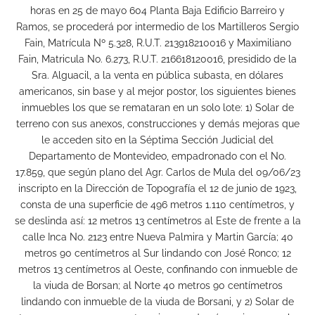
horas en 25 de mayo 604 Planta Baja Edificio Barreiro y
Ramos, se procederá por intermedio de los Martilleros Sergio
Fain, Matrícula Nº 5.328, R.U.T. 213918210016 y Maximiliano
Fain, Matricula No. 6.273, R.U.T. 216618120016, presidido de la
Sra. Alguacil, a la venta en pública subasta, en dólares
americanos, sin base y al mejor postor, los siguientes bienes
inmuebles los que se remataran en un solo lote: 1) Solar de
terreno con sus anexos, construcciones y demás mejoras que
le acceden sito en la Séptima Sección Judicial del
Departamento de Montevideo, empadronado con el No.
17.859, que según plano del Agr. Carlos de Mula del 09/06/23
inscripto en la Dirección de Topografía el 12 de junio de 1923,
consta de una superficie de 496 metros 1.110 centímetros, y
se deslinda así: 12 metros 13 centímetros al Este de frente a la
calle Inca No. 2123 entre Nueva Palmira y Martin García; 40
metros 90 centímetros al Sur lindando con José Ronco; 12
metros 13 centímetros al Oeste, confinando con inmueble de
la viuda de Borsan; al Norte 40 metros 90 centímetros
lindando con inmueble de la viuda de Borsani, y 2) Solar de