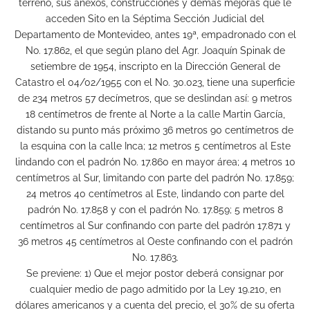
terreno, sus anexos, construcciones y demás mejoras que le
acceden Sito en la Séptima Sección Judicial del
Departamento de Montevideo, antes 19ª, empadronado con el
No. 17.862, el que según plano del Agr. Joaquín Spinak de
setiembre de 1954, inscripto en la Dirección General de
Catastro el 04/02/1955 con el No. 30.023, tiene una superficie
de 234 metros 57 decímetros, que se deslindan así: 9 metros
18 centímetros de frente al Norte a la calle Martin García,
distando su punto más próximo 36 metros 90 centímetros de
la esquina con la calle Inca; 12 metros 5 centímetros al Este
lindando con el padrón No. 17.860 en mayor área; 4 metros 10
centímetros al Sur, limitando con parte del padrón No. 17.859;
24 metros 40 centímetros al Este, lindando con parte del
padrón No. 17.858 y con el padrón No. 17.859; 5 metros 8
centímetros al Sur confinando con parte del padrón 17.871 y
36 metros 45 centímetros al Oeste confinando con el padrón
No. 17.863.
Se previene: 1) Que el mejor postor deberá consignar por
cualquier medio de pago admitido por la Ley 19.210, en
dólares americanos y a cuenta del precio, el 30% de su oferta