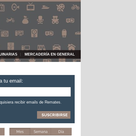
UINARIAS
MERCADERÍA EN GENERAL
a tu email:
 quisiera recibir emails de Remates.
Mes
Semana
Día