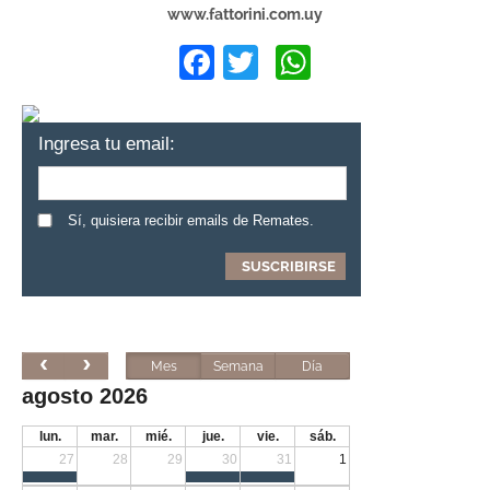
www.fattorini.com.uy
Facebook
Twitter
WhatsApp
Ingresa tu email:
Sí, quisiera recibir emails de Remates.
Mes
Semana
Día
agosto 2026
lun.
mar.
mié.
jue.
vie.
sáb.
27
28
29
30
31
1