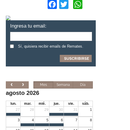
Facebook
Twitter
WhatsApp
Ingresa tu email:
Sí, quisiera recibir emails de Remates.
Mes
Semana
Día
agosto 2026
lun.
mar.
mié.
jue.
vie.
sáb.
27
28
29
30
31
1
3
4
5
6
7
8