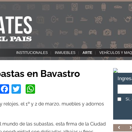
INSTITUCIONALES
INMUEBLES
ARTE
VEHÍCULOS Y MAQ
astas en Bavastro
Ingres
Facebook
Twitter
WhatsApp
Sí,
 y relojes, el 1º y 2 de marzo, muebles y adornos
el mundo de las subastas, esta firma de la Ciudad
e oportunidad con delicadas alhajas y finos