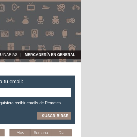
UINARIAS
MERCADERÍA EN GENERAL
a tu email:
 quisiera recibir emails de Remates.
Mes
Semana
Día