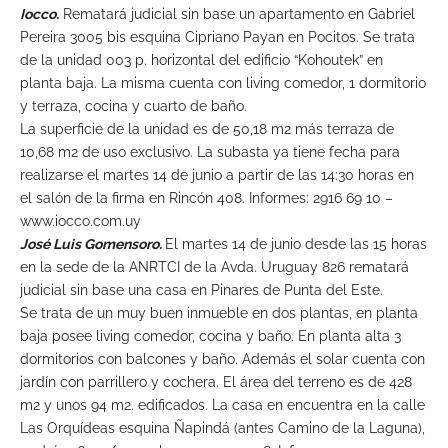
Iocco.
Rematará judicial sin base un apartamento en Gabriel
Pereira 3005 bis esquina Cipriano Payan en Pocitos. Se trata
de la unidad 003 p. horizontal del edificio “Kohoutek” en
planta baja. La misma cuenta con living comedor, 1 dormitorio
y terraza, cocina y cuarto de baño.
La superficie de la unidad es de 50,18 m2 más terraza de
10,68 m2 de uso exclusivo. La subasta ya tiene fecha para
realizarse el martes 14 de junio a partir de las 14:30 horas en
el salón de la firma en Rincón 408. Informes: 2916 69 10 –
www.iocco.com.uy
José Luis Gomensoro.
El martes 14 de junio desde las 15 horas
en la sede de la ANRTCI de la Avda. Uruguay 826 rematará
judicial sin base una casa en Pinares de Punta del Este.
Se trata de un muy buen inmueble en dos plantas, en planta
baja posee living comedor, cocina y baño. En planta alta 3
dormitorios con balcones y baño. Además el solar cuenta con
jardín con parrillero y cochera. El área del terreno es de 428
m2 y unos 94 m2. edificados. La casa en encuentra en la calle
Las Orquídeas esquina Ñapindá (antes Camino de la Laguna),