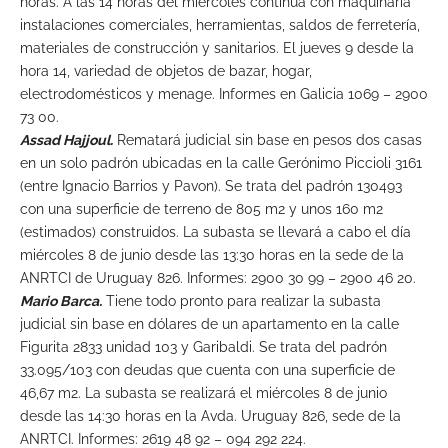
horas. A las 14 horas del miércoles continua con maquinaria
instalaciones comerciales, herramientas, saldos de ferretería,
materiales de construcción y sanitarios. El jueves 9 desde la
hora 14, variedad de objetos de bazar, hogar,
electrodomésticos y menage. Informes en Galicia 1069 – 2900
73 00.
Assad Hajjoul.
Rematará judicial sin base en pesos dos casas
en un solo padrón ubicadas en la calle Gerónimo Piccioli 3161
(entre Ignacio Barrios y Pavon). Se trata del padrón 130493
con una superficie de terreno de 805 m2 y unos 160 m2
(estimados) construidos. La subasta se llevará a cabo el día
miércoles 8 de junio desde las 13:30 horas en la sede de la
ANRTCI de Uruguay 826. Informes: 2900 30 99 – 2900 46 20.
Mario Barca.
Tiene todo pronto para realizar la subasta
judicial sin base en dólares de un apartamento en la calle
Figurita 2833 unidad 103 y Garibaldi. Se trata del padrón
33.095/103 con deudas que cuenta con una superficie de
46,67 m2. La subasta se realizará el miércoles 8 de junio
desde las 14:30 horas en la Avda. Uruguay 826, sede de la
ANRTCI. Informes: 2619 48 92 – 094 292 224.