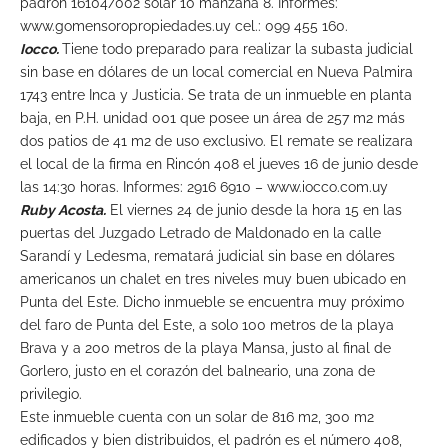
padrón 16104/002 solar 10 manzana 8. Informes:
www.gomensoropropiedades.uy cel.: 099 455 160.
Iocco.
Tiene todo preparado para realizar la subasta judicial
sin base en dólares de un local comercial en Nueva Palmira
1743 entre Inca y Justicia. Se trata de un inmueble en planta
baja, en P.H. unidad 001 que posee un área de 257 m2 más
dos patios de 41 m2 de uso exclusivo. El remate se realizara
el local de la firma en Rincón 408 el jueves 16 de junio desde
las 14:30 horas. Informes: 2916 6910 – www.iocco.com.uy
Ruby Acosta.
El viernes 24 de junio desde la hora 15 en las
puertas del Juzgado Letrado de Maldonado en la calle
Sarandí y Ledesma, rematará judicial sin base en dólares
americanos un chalet en tres niveles muy buen ubicado en
Punta del Este. Dicho inmueble se encuentra muy próximo
del faro de Punta del Este, a solo 100 metros de la playa
Brava y a 200 metros de la playa Mansa, justo al final de
Gorlero, justo en el corazón del balneario, una zona de
privilegio.
Este inmueble cuenta con un solar de 816 m2, 300 m2
edificados y bien distribuidos, el padrón es el número 408,