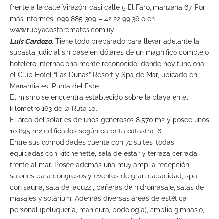
frente a la calle Virazón, casi calle 5 El Faro, manzana 67. Por
más informes: 099 885 309 – 42 22 99 36 o en
www.rubyacostaremates.com.uy
Luis Cardozo.
Tiene todo preparado para llevar adelante la
subasta judicial sin base en dólares de un magnifico complejo
hotelero internacionalmente reconocido, donde hoy funciona
el Club Hotel “Las Dunas” Resort y Spa de Mar, ubicado en
Manantiales, Punta del Este.
El mismo se encuentra establecido sobre la playa en el
kilómetro 163 de la Ruta 10.
El área del solar es de unos generosos 8.570 m2 y posee unos
10.895 m2 edificados según carpeta catastral 6.
Entre sus comodidades cuenta con 72 suites, todas
equipadas con kitchenette, sala de estar y terraza cerrada
frente al mar. Posee además una muy amplia recepción,
salones para congresos y eventos de gran capacidad, spa
con sauna, sala de jacuzzi, bañeras de hidromasaje, salas de
masajes y solárium. Además diversas áreas de estética
personal (peluquería, manicura, podología), amplio gimnasio,