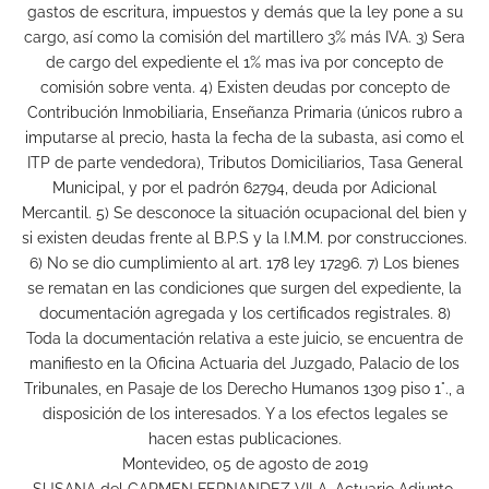
gastos de escritura, impuestos y demás que la ley pone a su
cargo, así como la comisión del martillero 3% más IVA. 3) Sera
de cargo del expediente el 1% mas iva por concepto de
comisión sobre venta. 4) Existen deudas por concepto de
Contribución Inmobiliaria, Enseñanza Primaria (únicos rubro a
imputarse al precio, hasta la fecha de la subasta, asi como el
ITP de parte vendedora), Tributos Domiciliarios, Tasa General
Municipal, y por el padrón 62794, deuda por Adicional
Mercantil. 5) Se desconoce la situación ocupacional del bien y
si existen deudas frente al B.P.S y la I.M.M. por construcciones.
6) No se dio cumplimiento al art. 178 ley 17296. 7) Los bienes
se rematan en las condiciones que surgen del expediente, la
documentación agregada y los certificados registrales. 8)
Toda la documentación relativa a este juicio, se encuentra de
manifiesto en la Oficina Actuaria del Juzgado, Palacio de los
Tribunales, en Pasaje de los Derecho Humanos 1309 piso 1°., a
disposición de los interesados. Y a los efectos legales se
hacen estas publicaciones.
Montevideo, 05 de agosto de 2019
SUSANA del CARMEN FERNANDEZ VILA, Actuario Adjunto.