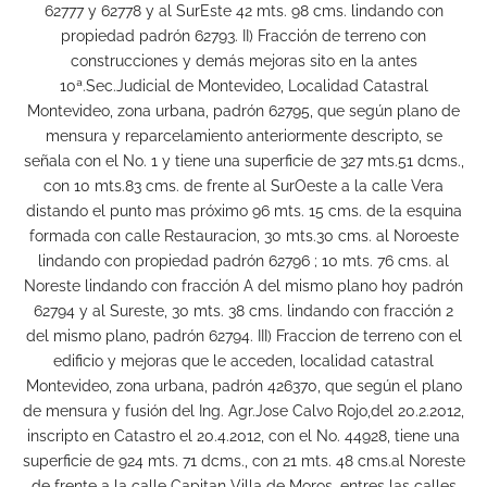
62777 y 62778 y al SurEste 42 mts. 98 cms. lindando con
propiedad padrón 62793. II) Fracción de terreno con
construcciones y demás mejoras sito en la antes
10ª.Sec.Judicial de Montevideo, Localidad Catastral
Montevideo, zona urbana, padrón 62795, que según plano de
mensura y reparcelamiento anteriormente descripto, se
señala con el No. 1 y tiene una superficie de 327 mts.51 dcms.,
con 10 mts.83 cms. de frente al SurOeste a la calle Vera
distando el punto mas próximo 96 mts. 15 cms. de la esquina
formada con calle Restauracion, 30 mts.30 cms. al Noroeste
lindando con propiedad padrón 62796 ; 10 mts. 76 cms. al
Noreste lindando con fracción A del mismo plano hoy padrón
62794 y al Sureste, 30 mts. 38 cms. lindando con fracción 2
del mismo plano, padrón 62794. III) Fraccion de terreno con el
edificio y mejoras que le acceden, localidad catastral
Montevideo, zona urbana, padrón 426370, que según el plano
de mensura y fusión del Ing. Agr.Jose Calvo Rojo,del 20.2.2012,
inscripto en Catastro el 20.4.2012, con el No. 44928, tiene una
superficie de 924 mts. 71 dcms., con 21 mts. 48 cms.al Noreste
de frente a la calle Capitan Villa de Moros, entres las calles