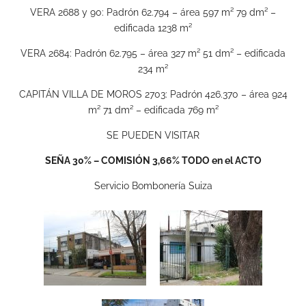
VERA 2688 y 90: Padrón 62.794 – área 597 m² 79 dm² –
edificada 1238 m²
VERA 2684: Padrón 62.795 – área 327 m² 51 dm² – edificada
234 m²
CAPITÁN VILLA DE MOROS 2703: Padrón 426.370 – área 924
m² 71 dm² – edificada 769 m²
SE PUEDEN VISITAR
SEÑA 30% – COMISIÓN 3,66% TODO en el ACTO
Servicio Bombonería Suiza