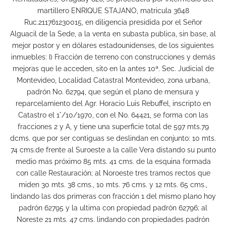
martillero ENRIQUE STAJANO, matricula 3648
Ruc.211761230015, en diligencia presidida por el Señor
Alguacil de la Sede, a la venta en subasta publica, sin base, al
mejor postor y en dólares estadounidenses, de los siguientes
inmuebles: I) Fracción de terreno con construcciones y demás
mejoras que le acceden, sito en la antes 10ª. Sec. Judicial de
Montevideo, Localidad Catastral Montevideo, zona urbana,
padrón No. 62794, que según el plano de mensura y
reparcelamiento del Agr. Horacio Luis Rebuffel, inscripto en
Catastro el 1°/10/1970, con el No. 64421, se forma con las
fracciones 2 y A, y tiene una superficie total de 597 mts.79
dcms. que por ser contiguas se deslindan en conjunto: 10 mts.
74 cms.de frente al Suroeste a la calle Vera distando su punto
medio mas próximo 85 mts. 41 cms. de la esquina formada
con calle Restauración; al Noroeste tres tramos rectos que
miden 30 mts. 38 cms., 10 mts. 76 cms. y 12 mts. 65 cms.,
lindando las dos primeras con fracción 1 del mismo plano hoy
padrón 62795 y la ultima con propiedad padrón 62796; al
Noreste 21 mts. 47 cms. lindando con propiedades padrón