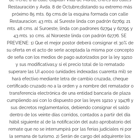
Restauración y Avda. 8 de Octubre,distando su extremo más
próximo 85 mts. 69 cms.de la esquina formada con calle
Restauracion; 43 mts. al Sureste linda con padrón 62769; 21
mts. 48 cms. al Suroeste, linda con padrones 62794 y 62795 y
43 mts. 10 cms. al Noroeste linda con padrón 62776. SE
PREVIENE: 1) Que el mejor postor deberá consignar el 30% de
su oferta en el acto de serle aceptada la misma por concepto
de seña con los medios de pago autorizados por la ley 19210
y sus modificativas,y si el precio total de lo rematado
superare las UI 40000 (unidades indexadas cuarenta mil) se
hará efectivo mediante letra de cambio cruzada, cheque
certificado cruzado no a la orden y a nombre del rematador o
transferencia electrónica de una entidad bancaria de plaza
cumpliendo asi con lo dispuesto por las leyes 19210 y 19478 y
sus decretos reglamentarios, debiendo consignar el saldo
dentro de los veinte días corridos, contados a partir del día
hábil siguiente al de la notificación del auto aprobatorio del
remate que no se interrumpirá por las ferias judiciales ni por
la semana de turismo. 2) Serán de cargo del adquirente los