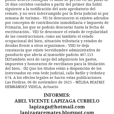
20 días corridos contados a partir del primer día hábil
siguiente a la notificación del auto aprobatorio del
remate, y no será interrumpido por la feria judicial ni por
semana de turismo.- VI) Se desconocen si existen adeudos
por conceptos de contribución inmobiliaria e Impuesto de
Primaria, los que se podrán descontar hasta la fecha de
escrituración.- VII) Se desconoce el estado de regularidad
de las construcciones, como así también el estado
ocupacional del bien, situación tributaria y estados de
deudas frente a otros organismos.- VIII) Se deja
constancia que existe Servidumbre administrativa de
gasoducto que afecta al inmueble padrón 407.113
IX)También será de cargo del adquirente los gastos,
impuestos y honorarios de escribanos para la titulación
del bien.- IX) Que los títulos están a disposición de los
interesados en esta Sede Judicial, calle Batlle y Ordoñez
674. A los efectos legales se hacen estas publicaciones.
Las Piedras, 06 de noviembre de 2025 – NÉLIDA BEATRIZ
HERNÁNDEZ VIDELA, Actuario
INFORMES:
ABEL VICENTE LAPIZAGA CURBELO
lapizaga@hotmail.com
lapizagaremates.blogspot.com