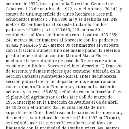
octubre de 1972, inscripto en la Dirección General de
Catastro el 23 de octubre de 1972, con el número 70.142, y
consta de una superficie de Cinco hectáreas Tres mil
ochocientos metros ( 5 ha 3800 m) y se deslinda así: 248
metros 83 centímetros al Sureste lindando con los
padrones 155.684 parte, 155.685; 215 metros 80
centímetros al Noreste lindando con el padrón 403.255;
248 metros 88 centímetros al Noroeste con los padrones
43.482 y 144.456 y 217 metros 09 centímetros al Suroeste
con la fracción número uno del mismo plano. El referido
predio tiene salida al camino Manuel María Flores
mediante la servidumbre de paso de 5 metros de ancho
existente en lindero Sureste del bien descrito. C) Fracción
de terreno, y demás mejoras que contiene, ubicada en la
Sección Catastral Montevideo Rural, antes decimosexta
sección judicial de dicho departamento, empadronada
con el número Ciento Cincuenta y cinco mil seiscientos
ochenta y cinco ( 155.685), señalado como la fracción C, en
el plano del Agrimensor Carlos Mac Coll de marzo de
1936, inscripto en la Dirección de Avalúos el 04 de abril
de 1936 con el número 350, el cual consta de una
superficie de Cinco hectáreas mil cuatrocientos noventa y
dos metros, veinticinco decímetros (5 ha 1492 m 25 dm) y
se deslinda así: 171 metros 70 centímetros al Noreste
limitando con la propiedad de Esteban Iriart, 400 metros