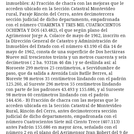
inmuebles: A) Fracción de chacra con las mejoras que le
acceden ubicado en la Sección Catastral Montevideo
rural, Paraje Rincón del Cerro, antes decimotercera
sección judicial de dicho departamento, empadronada
con el número CUARENTA Y TRES MIL CUATROCIENTOS
OCHENTA Y DOS (43.482), el que según plano del
Agrimensor Jorge A. Colacce de mayo de 1962, inscrito en
la Dirección General de Catastro y Administración de
Inmuebles del Estado con el número 43.190 el día 14 de
mayo de 1962, consta de una superficie de Dos hectáreas
Nueve mil trescientos treinta y un metros cuarenta y seis
decímetros ( 2 ha. 9331m 46 dm ) y se deslinda así: al
Noroeste 299 metros 25 centímetros, a Servidumbre de
paso, que da salida a Avenida Luis Batlle Berres, al
Noreste 98 metros 35 centímetros lindando con el padrón
125.260, al Sureste 296 metros 55 centímetros lindando
con parte de los padrones 43.493 y 155.686, y al Suroeste
98 metros 60 centímetros lindando con el padrón
144.456.- B) Fracción de chacra con las mejoras que le
acceden ubicada en la Sección Catastral de Montevideo
Rural, Rincón del Cerro, antes decimotercera sección
judicial de dicho departamento, empadronada con el
número Cuatrocientos Siete mil Ciento Trece (407.113)
antes Padrón 155.686 en mayor área, señalado con el
número 2 en el plano del Agrimensor Ivan Robert del 9 de