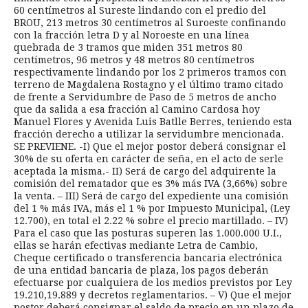
60 centímetros al Sureste lindando con el predio del
BROU, 213 metros 30 centímetros al Suroeste confinando
con la fracción letra D y al Noroeste en una línea
quebrada de 3 tramos que miden 351 metros 80
centímetros, 96 metros y 48 metros 80 centímetros
respectivamente lindando por los 2 primeros tramos con
terreno de Magdalena Rostagno y el último tramo citado
de frente a Servidumbre de Paso de 5 metros de ancho
que da salida a esa fracción al Camino Cardosa hoy
Manuel Flores y Avenida Luis Batlle Berres, teniendo esta
fracción derecho a utilizar la servidumbre mencionada.
SE PREVIENE. -I) Que el mejor postor deberá consignar el
30% de su oferta en carácter de seña, en el acto de serle
aceptada la misma.- II) Será de cargo del adquirente la
comisión del rematador que es 3% más IVA (3,66%) sobre
la venta. – III) Será de cargo del expediente una comisión
del 1 % más IVA, más el 1 % por Impuesto Municipal, (Ley
12.700), en total el 2.22 % sobre el precio martillado. – IV)
Para el caso que las posturas superen las 1.000.000 U.I.,
ellas se harán efectivas mediante Letra de Cambio,
Cheque certificado o transferencia bancaria electrónica
de una entidad bancaria de plaza, los pagos deberán
efectuarse por cualquiera de los medios previstos por Ley
19.210,19.889 y decretos reglamentarios. – V) Que el mejor
postor deberá consignar el saldo de precio en un plazo de