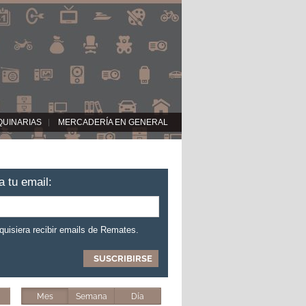
QUINARIAS
MERCADERÍA EN GENERAL
a tu email:
 quisiera recibir emails de Remates.
Mes
Semana
Día