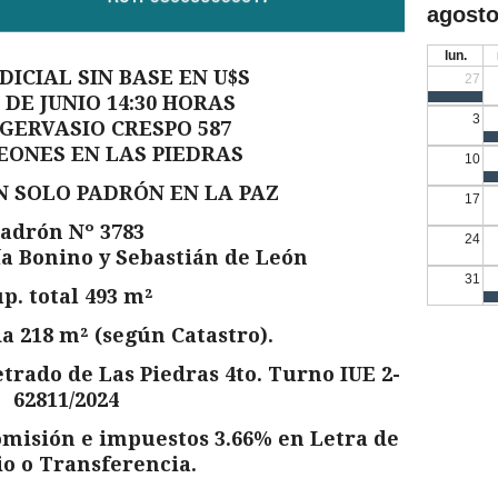
agosto
lun.
DICIAL SIN BASE EN U$S
27
 DE JUNIO 14:30 HORAS
3
 GERVASIO CRESPO 587
EONES EN LAS PIEDRAS
10
N SOLO PADRÓN EN LA PAZ
17
adrón Nº 3783
24
ía Bonino y Sebastián de León
31
p. total 493 m²
a 218 m² (según Catastro).
trado de Las Piedras 4to. Turno IUE 2-
62811/2024
misión e impuestos 3.66% en Letra de
o o Transferencia.