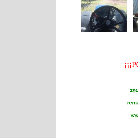
¡¡¡
291
rem
ww