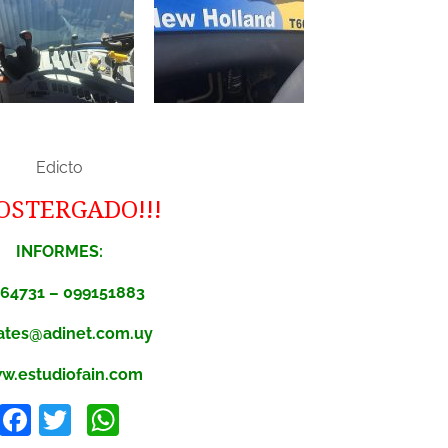
Edicto
POSTERGADO!!!
INFORMES:
64731 – 099151883
ates@adinet.com.uy
w.estudiofain.com
Facebook
Twitter
WhatsApp