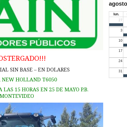
agosto
lun.
27
3
10
17
POSTERGADO!!!
24
IAL SIN BASE – EN DOLARES
31
 NEW HOLLAND T6050
 LAS 15 HORAS EN 25 DE MAYO P.B.
MONTEVIDEO