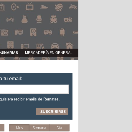
QUINARIAS
MERCADERÍA EN GENERAL
a tu email:
 quisiera recibir emails de Remates.
Mes
Semana
Día