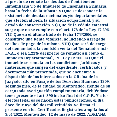
al precio de remate las deudas de Contribución
Inmobiliaria y/o de Impuesto de Enseñanza Primaria,
hasta la fecha de la subasta V) Que se desconoce la
existencia de deudas nacionales y/o departamentales
que afecten al bien, la situación ocupacional, y su
estado de conservación. VI) Que de la cédula catastral
surge que no se cumple con el art. 178 de la Ley 17.296.
VII) Que en el último título de fecha 17/3/2006, se
constituyó una Renta Vitalicia, no luciendo agregado
recibos de pago de la misma. VIII) Que será de cargo
del demandado, la comisión venta del Rematador más
I.V.A., o sea 1,22% del precio de remate; así como el
Impuesto Departamental, 1%, Ley 12.700. IX) Que el
inmueble se remata en las condiciones jurídicas y
materiales que surgen del expediente, certificados, y
documentación presentada, que se encuentra a
disposición de los interesados en la Oficina de la
Juzgado, sito en Pasaje de los Derechos Humanos 1309,
segundo piso, de la ciudad de Montevideo, siendo de su
cargo toda averiguación complementaria, debiéndose
tener presente el art. 390 inciso final del C.G.P.. Y a los
efectos legal es se hacen estas publicaciones, el día
doce de Mayo del dos mil veintidós. Se firma el
presente con los Certificados Registrales ampliados al
3/05/2022. Montevideo, 12 de mayo de 2022. ADRIANA