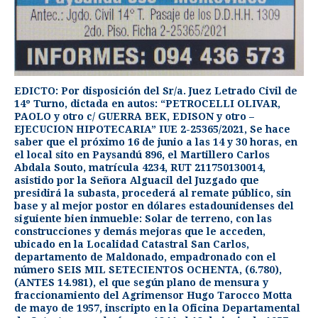
EDICTO: Por disposición del Sr/a. Juez Letrado Civil de
14º Turno, dictada en autos: “PETROCELLI OLIVAR,
PAOLO y otro c/ GUERRA BEK, EDISON y otro –
EJECUCION HIPOTECARIA” IUE 2-25365/2021, Se hace
saber que el próximo 16 de junio a las 14 y 30 horas, en
el local sito en Paysandú 896, el Martillero Carlos
Abdala Souto, matrícula 4234, RUT 211750130014,
asistido por la Señora Alguacil del Juzgado que
presidirá la subasta, procederá al remate público, sin
base y al mejor postor en dólares estadounidenses del
siguiente bien inmueble: Solar de terreno, con las
construcciones y demás mejoras que le acceden,
ubicado en la Localidad Catastral San Carlos,
departamento de Maldonado, empadronado con el
número SEIS MIL SETECIENTOS OCHENTA, (6.780),
(ANTES 14.981), el que según plano de mensura y
fraccionamiento del Agrimensor Hugo Tarocco Motta
de mayo de 1957, inscripto en la Oficina Departamental