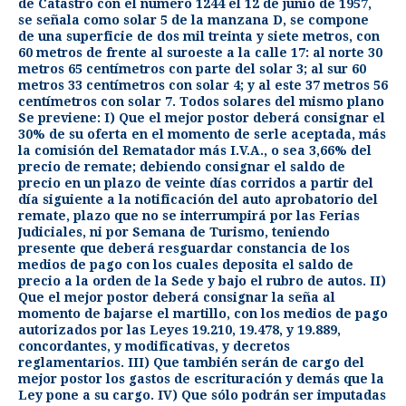
de Catastro con el número 1244 el 12 de junio de 1957,
se señala como solar 5 de la manzana D, se compone
de una superficie de dos mil treinta y siete metros, con
60 metros de frente al suroeste a la calle 17: al norte 30
metros 65 centímetros con parte del solar 3; al sur 60
metros 33 centímetros con solar 4; y al este 37 metros 56
centímetros con solar 7. Todos solares del mismo plano
Se previene: I) Que el mejor postor deberá consignar el
30% de su oferta en el momento de serle aceptada, más
la comisión del Rematador más I.V.A., o sea 3,66% del
precio de remate; debiendo consignar el saldo de
precio en un plazo de veinte días corridos a partir del
día siguiente a la notificación del auto aprobatorio del
remate, plazo que no se interrumpirá por las Ferias
Judiciales, ni por Semana de Turismo, teniendo
presente que deberá resguardar constancia de los
medios de pago con los cuales deposita el saldo de
precio a la orden de la Sede y bajo el rubro de autos. II)
Que el mejor postor deberá consignar la seña al
momento de bajarse el martillo, con los medios de pago
autorizados por las Leyes 19.210, 19.478, y 19.889,
concordantes, y modificativas, y decretos
reglamentarios. III) Que también serán de cargo del
mejor postor los gastos de escrituración y demás que la
Ley pone a su cargo. IV) Que sólo podrán ser imputadas