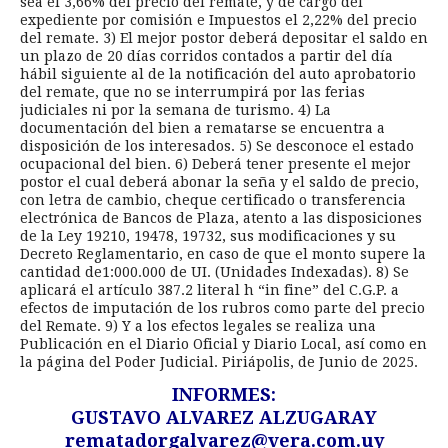
sea el 3,66% del precio del remate, y de cargo del
expediente por comisión e Impuestos el 2,22% del precio
del remate. 3) El mejor postor deberá depositar el saldo en
un plazo de 20 días corridos contados a partir del día
hábil siguiente al de la notificación del auto aprobatorio
del remate, que no se interrumpirá por las ferias
judiciales ni por la semana de turismo. 4) La
documentación del bien a rematarse se encuentra a
disposición de los interesados. 5) Se desconoce el estado
ocupacional del bien. 6) Deberá tener presente el mejor
postor el cual deberá abonar la seña y el saldo de precio,
con letra de cambio, cheque certificado o transferencia
electrónica de Bancos de Plaza, atento a las disposiciones
de la Ley 19210, 19478, 19732, sus modificaciones y su
Decreto Reglamentario, en caso de que el monto supere la
cantidad de1:000.000 de UI. (Unidades Indexadas). 8) Se
aplicará el artículo 387.2 literal h “in fine” del C.G.P. a
efectos de imputación de los rubros como parte del precio
del Remate. 9) Y a los efectos legales se realiza una
Publicación en el Diario Oficial y Diario Local, así como en
la página del Poder Judicial. Piriápolis, de Junio de 2025.
INFORMES:
GUSTAVO ALVAREZ ALZUGARAY
rematadorgalvarez@vera.com.uy