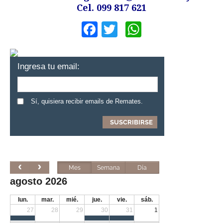
Cel. 099 817 621
Facebook
Twitter
WhatsApp
Ingresa tu email:
Sí, quisiera recibir emails de Remates.
Mes
Semana
Día
agosto 2026
lun.
mar.
mié.
jue.
vie.
sáb.
27
28
29
30
31
1