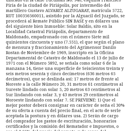
ubicado en la calle Tucumán No. 940, esquina Francisco
Piria de la ciudad de Piriápolis, por intermedio del
martillero Gustavo ALVAREZ ALZUGARAY, matrícula 5722,
RUT 100356560011, asistido por la Alguacil del Juzgado, se
procederá al Remate Público SIN BASE y en dólares usa
del siguiente bien Inmueble: Solar Baldío, sito en la
Localidad Catastral Piriápolis, departamento de
Maldonado, empadronado con el número Siete mil
quinientos cincuenta y uno (7.551), el que según el plano
de mensura y fraccionamiento del Agrimensor Danilo
Rostan de Noviembre de 1969, inscripto en la Oficina
Departamental de Catastro de Maldonado el 13 de julio de
1971 con el Número 5892, se señala como solar 6 de la
manzana 14, tiene una superficie de Seiscientos treinta y
seis metros sesenta y cinco decímetros (636 metros 65
decímetros), que se deslinda así: 17 metros de frente al
Noreste a la calle Número 20, 31 metros 61 centímetros al
Sureste lindado con solar 5, 20 metros 63 centímetros al
Sur lindando con solar 3, y 43 metros 29 centímetros al
Noroeste lindando con solar 7. SE PREVIENE: 1) Que el
mejor postor deberá consignar en carácter de seña el 30%
de su oferta a cuenta del precio final, en el acto de serle
aceptada la postura y en dólares usa. 2) Serán de cargo
del comprador los gastos de escrituración, honorarios
certificados y la comisión del Rematador e Impuestos, o