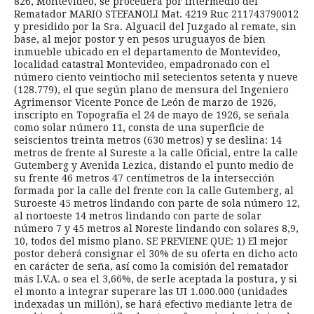
826, Montevideo, se procederá por intermedio del
Rematador MARIO STEFANOLI Mat. 4219 Ruc 211743790012
y presidido por la Sra. Alguacil del Juzgado al remate, sin
base, al mejor postor y en pesos uruguayos de bien
inmueble ubicado en el departamento de Montevideo,
localidad catastral Montevideo, empadronado con el
número ciento veintiocho mil setecientos setenta y nueve
(128.779), el que según plano de mensura del Ingeniero
Agrimensor Vicente Ponce de León de marzo de 1926,
inscripto en Topografía el 24 de mayo de 1926, se señala
como solar número 11, consta de una superficie de
seiscientos treinta metros (630 metros) y se deslina: 14
metros de frente al Sureste a la calle Oficial, entre la calle
Gutemberg y Avenida Lezica, distando el punto medio de
su frente 46 metros 47 centímetros de la intersección
formada por la calle del frente con la calle Gutemberg, al
Suroeste 45 metros lindando con parte de sola número 12,
al nortoeste 14 metros lindando con parte de solar
número 7 y 45 metros al Noreste lindando con solares 8,9,
10, todos del mismo plano. SE PREVIENE QUE: 1) El mejor
postor deberá consignar el 30% de su oferta en dicho acto
en carácter de seña, así como la comisión del rematador
más I.V.A. o sea el 3,66%, de serle aceptada la postura, y si
el monto a integrar superare las UI 1.000.000 (unidades
indexadas un millón), se hará efectivo mediante letra de