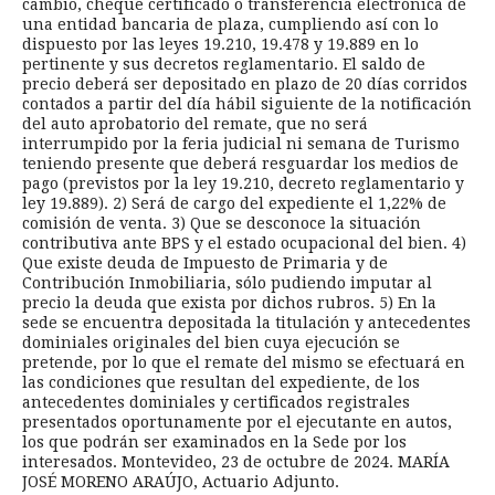
cambio, cheque certificado o transferencia electrónica de
una entidad bancaria de plaza, cumpliendo así con lo
dispuesto por las leyes 19.210, 19.478 y 19.889 en lo
pertinente y sus decretos reglamentario. El saldo de
precio deberá ser depositado en plazo de 20 días corridos
contados a partir del día hábil siguiente de la notificación
del auto aprobatorio del remate, que no será
interrumpido por la feria judicial ni semana de Turismo
teniendo presente que deberá resguardar los medios de
pago (previstos por la ley 19.210, decreto reglamentario y
ley 19.889). 2) Será de cargo del expediente el 1,22% de
comisión de venta. 3) Que se desconoce la situación
contributiva ante BPS y el estado ocupacional del bien. 4)
Que existe deuda de Impuesto de Primaria y de
Contribución Inmobiliaria, sólo pudiendo imputar al
precio la deuda que exista por dichos rubros. 5) En la
sede se encuentra depositada la titulación y antecedentes
dominiales originales del bien cuya ejecución se
pretende, por lo que el remate del mismo se efectuará en
las condiciones que resultan del expediente, de los
antecedentes dominiales y certificados registrales
presentados oportunamente por el ejecutante en autos,
los que podrán ser examinados en la Sede por los
interesados. Montevideo, 23 de octubre de 2024. MARÍA
JOSÉ MORENO ARAÚJO, Actuario Adjunto.