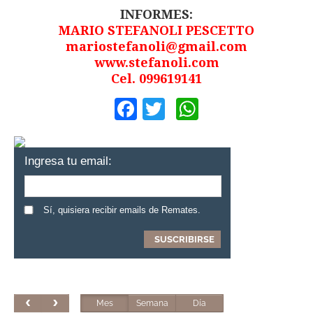
INFORMES:
MARIO STEFANOLI PESCETTO
mariostefanoli@gmail.com
www.stefanoli.com
Cel. 099619141
Facebook
Twitter
WhatsApp
Ingresa tu email:
Sí, quisiera recibir emails de Remates.
Mes
Semana
Día