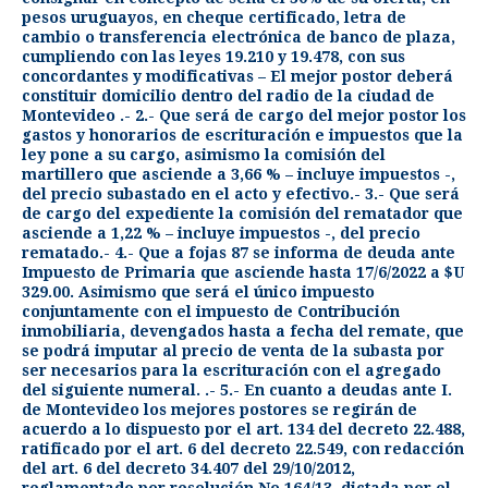
pesos uruguayos, en cheque certificado, letra de
cambio o transferencia electrónica de banco de plaza,
cumpliendo con las leyes 19.210 y 19.478, con sus
concordantes y modificativas – El mejor postor deberá
constituir domicilio dentro del radio de la ciudad de
Montevideo .- 2.- Que será de cargo del mejor postor los
gastos y honorarios de escrituración e impuestos que la
ley pone a su cargo, asimismo la comisión del
martillero que asciende a 3,66 % – incluye impuestos -,
del precio subastado en el acto y efectivo.- 3.- Que será
de cargo del expediente la comisión del rematador que
asciende a 1,22 % – incluye impuestos -, del precio
rematado.- 4.- Que a fojas 87 se informa de deuda ante
Impuesto de Primaria que asciende hasta 17/6/2022 a $U
329.00. Asimismo que será el único impuesto
conjuntamente con el impuesto de Contribución
inmobiliaria, devengados hasta a fecha del remate, que
se podrá imputar al precio de venta de la subasta por
ser necesarios para la escrituración con el agregado
del siguiente numeral. .- 5.- En cuanto a deudas ante I.
de Montevideo los mejores postores se regirán de
acuerdo a lo dispuesto por el art. 134 del decreto 22.488,
ratificado por el art. 6 del decreto 22.549, con redacción
del art. 6 del decreto 34.407 del 29/10/2012,