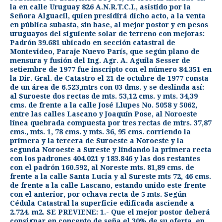
la en calle Uruguay 826 A.N.R.T.C.I., asistido por la
Señora Alguacil, quien presidirá dicho acto, a la venta
en pública subasta, sin base, al mejor postor y en pesos
uruguayos del siguiente solar de terreno con mejoras:
Padrón 39.681 ubicado en sección catastral de
Montevideo, Paraje Nuevo París, que según plano de
mensura y fusión del Ing. Agr. A. Aguila Sesser de
setiembre de 1977 fue inscripto con el número 84.351 en
la Dir. Gral. de Catastro el 21 de octubre de 1977 consta
de un área de 6.523,mtrs con 03 dms. y se deslinda así:
al Suroeste dos rectas de mts. 53,12 cms. y mts. 34,39
cms. de frente a la calle José Llupes No. 5058 y 5062,
entre las calles Lascano y Joaquín Pose, al Noroeste
línea quebrada compuesta por tres rectas de mtrs. 37,87
cms., mts. 1, 78 cms. y mts. 36, 95 cms. corriendo la
primera y la tercera de Suroeste a Noroeste y la
segunda Noroeste a Sureste y lindando la primera recta
con los padrones 404.021 y 183.846 y las dos restantes
con el padrón 160.592, al Noreste mts. 81,89 cms. de
frente a la calle Santa Lucia y al Sureste mts 72, 46 cms.
de frente a la calle Lascano, estando unido este frente
con el anterior, por ochava recta de 5 mts. Según
Cédula Catastral la superficie edificada asciende a
2.724. m2. SE PREVIENE: 1.- Que el mejor postor deberá
consignar en concepto de seña el 30% de su oferta, en