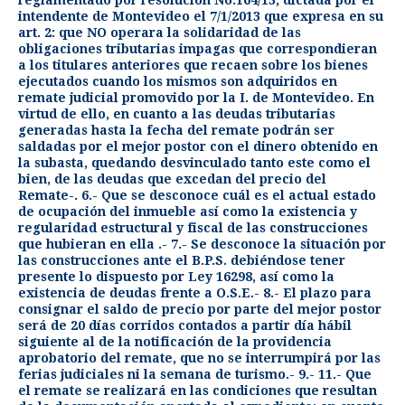
reglamentado por resolución No.164/13, dictada por el
intendente de Montevideo el 7/1/2013 que expresa en su
art. 2: que NO operara la solidaridad de las
obligaciones tributarias impagas que correspondieran
a los titulares anteriores que recaen sobre los bienes
ejecutados cuando los mismos son adquiridos en
remate judicial promovido por la I. de Montevideo. En
virtud de ello, en cuanto a las deudas tributarias
generadas hasta la fecha del remate podrán ser
saldadas por el mejor postor con el dinero obtenido en
la subasta, quedando desvinculado tanto este como el
bien, de las deudas que excedan del precio del
Remate-. 6.- Que se desconoce cuál es el actual estado
de ocupación del inmueble así como la existencia y
regularidad estructural y fiscal de las construcciones
que hubieran en ella .- 7.- Se desconoce la situación por
las construcciones ante el B.P.S. debiéndose tener
presente lo dispuesto por Ley 16298, así como la
existencia de deudas frente a O.S.E.- 8.- El plazo para
consignar el saldo de precio por parte del mejor postor
será de 20 días corridos contados a partir día hábil
siguiente al de la notificación de la providencia
aprobatorio del remate, que no se interrumpirá por las
ferias judiciales ni la semana de turismo.- 9.- 11.- Que
el remate se realizará en las condiciones que resultan