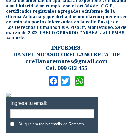
de la documentación aportada al expediente: en cuanto
a su titularidad se cumple con el art 384 del C.G.P.,
certificados registrales agregados e informe de la
Oficina Actuaria y que dicha documentación pueden ser
examinada por los interesados en la calle Pasaje de
Los Derechos Humanos 1309, Piso 3º. Montevideo, 29 de
marzo de 2023. PABLO GERARDO CARABALLO LEMAS,
Actuario.
INFORMES:
DANIEL NICASIO ORELLANO RECALDE
orellanoremates@gmail.com
Cel. 099 613 455
Facebook
Twitter
WhatsApp
Ingresa tu email:
Sí, quisiera recibir emails de Remates.