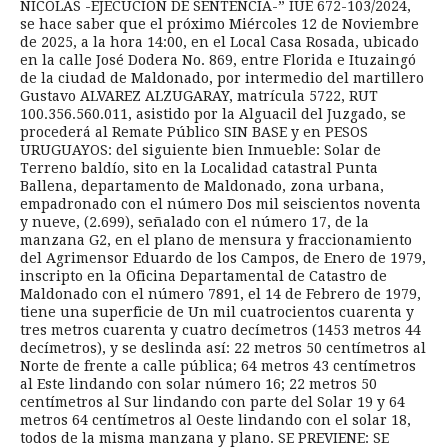
NICOLÁS -EJECUCIÓN DE SENTENCIA-” IUE 672-103/2024,
se hace saber que el próximo Miércoles 12 de Noviembre
de 2025, a la hora 14:00, en el Local Casa Rosada, ubicado
en la calle José Dodera No. 869, entre Florida e Ituzaingó
de la ciudad de Maldonado, por intermedio del martillero
Gustavo ALVAREZ ALZUGARAY, matrícula 5722, RUT
100.356.560.011, asistido por la Alguacil del Juzgado, se
procederá al Remate Público SIN BASE y en PESOS
URUGUAYOS: del siguiente bien Inmueble: Solar de
Terreno baldío, sito en la Localidad catastral Punta
Ballena, departamento de Maldonado, zona urbana,
empadronado con el número Dos mil seiscientos noventa
y nueve, (2.699), señalado con el número 17, de la
manzana G2, en el plano de mensura y fraccionamiento
del Agrimensor Eduardo de los Campos, de Enero de 1979,
inscripto en la Oficina Departamental de Catastro de
Maldonado con el número 7891, el 14 de Febrero de 1979,
tiene una superficie de Un mil cuatrocientos cuarenta y
tres metros cuarenta y cuatro decímetros (1453 metros 44
decímetros), y se deslinda así: 22 metros 50 centímetros al
Norte de frente a calle pública; 64 metros 43 centímetros
al Este lindando con solar número 16; 22 metros 50
centímetros al Sur lindando con parte del Solar 19 y 64
metros 64 centímetros al Oeste lindando con el solar 18,
todos de la misma manzana y plano. SE PREVIENE: SE