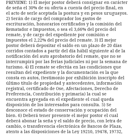
PREVIENE: 1) El mejor postor deberá consignar en carácter
de seña el 30% de su oferta a cuenta del precio final, en
el acto de serle aceptada la postura y en pesos uruguayos.
2) Serán de cargo del comprador los gastos de
escrituración, honorarios certificados y la comisión del
Rematador e Impuestos, o sea el 3,66% del precio del
remate, y de cargo del expediente por comisión e
Impuestos el 2,22% del precio del remate. 3) El mejor
postor deberá depositar el saldo en un plazo de 20 días
corridos contados a partir del día hábil siguiente al de la
notificación del auto aprobatorio del remate, que no se
interrumpirá por las ferias judiciales ni por la semana de
turismo. 4) El remate se efectúa en las condiciones que
resultan del expediente y la documentación es la que
consta en autos, (testimonio por exhibición inscripto del
último título de propiedad y antecedentes, información
registral, certificado de Ose, Afectaciones, Derecho de
Preferencia, Contribución y primaria) la cual se
encuentra agregada en el expediente el cual queda
disposición de los interesados para consulta. 5) Se
desconoce el estado de conservación y ocupación del
bien. 6) Deberá tener presente el mejor postor el cual
deberá abonar la seña y el saldo de precio, con letra de
cambio, o transferencia electrónica de Bancos de Plaza,
atento a las disposiciones de la Ley 19210, 19478, 19732,