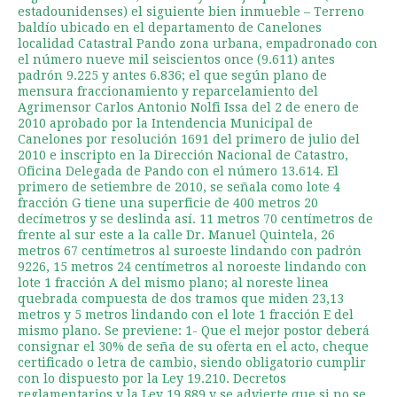
estadounidenses) el siguiente bien inmueble – Terreno
baldío ubicado en el departamento de Canelones
localidad Catastral Pando zona urbana, empadronado con
el número nueve mil seiscientos once (9.611) antes
padrón 9.225 y antes 6.836; el que según plano de
mensura fraccionamiento y reparcelamiento del
Agrimensor Carlos Antonio Nolfi Issa del 2 de enero de
2010 aprobado por la Intendencia Municipal de
Canelones por resolución 1691 del primero de julio del
2010 e inscripto en la Dirección Nacional de Catastro,
Oficina Delegada de Pando con el número 13.614. El
primero de setiembre de 2010, se señala como lote 4
fracción G tiene una superficie de 400 metros 20
decímetros y se deslinda así. 11 metros 70 centímetros de
frente al sur este a la calle Dr. Manuel Quintela, 26
metros 67 centímetros al suroeste lindando con padrón
9226, 15 metros 24 centímetros al noroeste lindando con
lote 1 fracción A del mismo plano; al noreste linea
quebrada compuesta de dos tramos que miden 23,13
metros y 5 metros lindando con el lote 1 fracción E del
mismo plano. Se previene: 1- Que el mejor postor deberá
consignar el 30% de seña de su oferta en el acto, cheque
certificado o letra de cambio, siendo obligatorio cumplir
con lo dispuesto por la Ley 19.210. Decretos
reglamentarios y la Ley 19.889 y se advierte que si no se