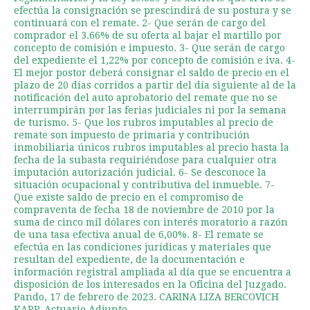
efectúa la consignación se prescindirá de su postura y se
continuará con el remate. 2- Que serán de cargo del
comprador el 3.66% de su oferta al bajar el martillo por
concepto de comisión e impuesto. 3- Que serán de cargo
del expediente el 1,22% por concepto de comisión e iva. 4-
El mejor postor deberá consignar el saldo de precio en el
plazo de 20 días corridos a partir del día siguiente al de la
notificación del auto aprobatorio del remate que no se
interrumpirán por las ferias judiciales ni por la semana
de turismo. 5- Que los rubros imputables al precio de
remate son impuesto de primaria y contribución
inmobiliaria únicos rubros imputables al precio hasta la
fecha de la subasta requiriéndose para cualquier otra
imputación autorización judicial. 6- Se desconoce la
situación ocupacional y contributiva del inmueble. 7-
Que existe saldo de precio en el compromiso de
compraventa de fecha 18 de noviembre de 2010 por la
suma de cinco mil dólares con interés moratorio a razón
de una tasa efectiva anual de 6,00%. 8- El remate se
efectúa en las condiciones jurídicas y materiales que
resultan del expediente, de la documentación e
información registral ampliada al día que se encuentra a
disposición de los interesados en la Oficina del Juzgado.
Pando, 17 de febrero de 2023. CARINA LIZA BERCOVICH
KARP, Actuario Adjunto.