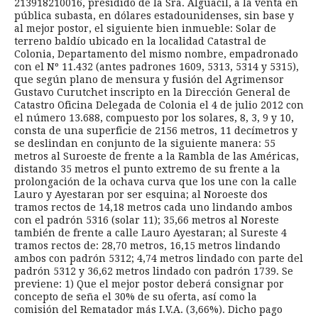
213918210016, presidido de la Sra. Alguacil, a la venta en
pública subasta, en dólares estadounidenses, sin base y
al mejor postor, el siguiente bien inmueble: Solar de
terreno baldío ubicado en la localidad Catastral de
Colonia, Departamento del mismo nombre, empadronado
con el Nº 11.432 (antes padrones 1609, 5313, 5314 y 5315),
que según plano de mensura y fusión del Agrimensor
Gustavo Curutchet inscripto en la Dirección General de
Catastro Oficina Delegada de Colonia el 4 de julio 2012 con
el número 13.688, compuesto por los solares, 8, 3, 9 y 10,
consta de una superficie de 2156 metros, 11 decímetros y
se deslindan en conjunto de la siguiente manera: 55
metros al Suroeste de frente a la Rambla de las Américas,
distando 35 metros el punto extremo de su frente a la
prolongación de la ochava curva que los une con la calle
Lauro y Ayestaran por ser esquina; al Noroeste dos
tramos rectos de 14,18 metros cada uno lindando ambos
con el padrón 5316 (solar 11); 35,66 metros al Noreste
también de frente a calle Lauro Ayestaran; al Sureste 4
tramos rectos de: 28,70 metros, 16,15 metros lindando
ambos con padrón 5312; 4,74 metros lindado con parte del
padrón 5312 y 36,62 metros lindado con padrón 1739. Se
previene: 1) Que el mejor postor deberá consignar por
concepto de seña el 30% de su oferta, así como la
comisión del Rematador más I.V.A. (3,66%). Dicho pago