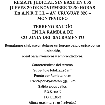
REMATE JUDICIAL SIN BASE EN U$S
JUEVES 20 DE NOVIEMBRE 13:30 HORAS
En A.N.R.T.C.I. – AV. URUGUAY 826 –
MONTEVIDEO
TERRENO BALDÍO
EN LA RAMBLA DE
COLONIA DEL SACRAMENTO
Rematamos sin base en dólares un terreno baldío único por su
ubicación,
ideal para inversores y emprendedores.
Características del terreno:
Superficie total: 2.156 m²
Frente por Rambla: 55 m
Frente por Ayestarán: 35,66 m
Salida a dos calles
F.O.S.: 60%
F.O.T.: 180%
Altura máxima: 15 m (5 niveles)