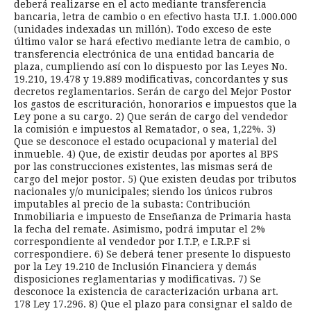
deberá realizarse en el acto mediante transferencia
bancaria, letra de cambio o en efectivo hasta U.I. 1.000.000
(unidades indexadas un millón). Todo exceso de este
último valor se hará efectivo mediante letra de cambio, o
transferencia electrónica de una entidad bancaria de
plaza, cumpliendo así con lo dispuesto por las Leyes No.
19.210, 19.478 y 19.889 modificativas, concordantes y sus
decretos reglamentarios. Serán de cargo del Mejor Postor
los gastos de escrituración, honorarios e impuestos que la
Ley pone a su cargo. 2) Que serán de cargo del vendedor
la comisión e impuestos al Rematador, o sea, 1,22%. 3)
Que se desconoce el estado ocupacional y material del
inmueble. 4) Que, de existir deudas por aportes al BPS
por las construcciones existentes, las mismas será de
cargo del mejor postor. 5) Que existen deudas por tributos
nacionales y/o municipales; siendo los únicos rubros
imputables al precio de la subasta: Contribución
Inmobiliaria e impuesto de Enseñanza de Primaria hasta
la fecha del remate. Asimismo, podrá imputar el 2%
correspondiente al vendedor por I.T.P, e I.R.P.F si
correspondiere. 6) Se deberá tener presente lo dispuesto
por la Ley 19.210 de Inclusión Financiera y demás
disposiciones reglamentarias y modificativas. 7) Se
desconoce la existencia de caracterización urbana art.
178 Ley 17.296. 8) Que el plazo para consignar el saldo de