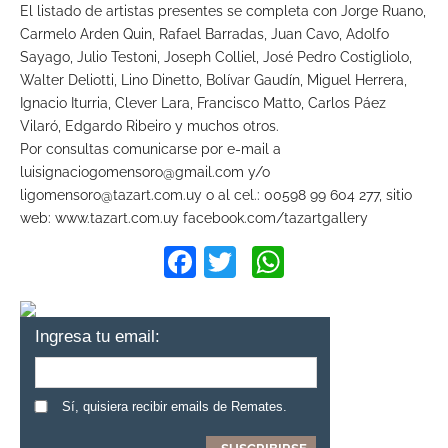
El listado de artistas presentes se completa con Jorge Ruano,
Carmelo Arden Quin, Rafael Barradas, Juan Cavo, Adolfo
Sayago, Julio Testoni, Joseph Colliel, José Pedro Costigliolo,
Walter Deliotti, Lino Dinetto, Bolívar Gaudín, Miguel Herrera,
Ignacio Iturria, Clever Lara, Francisco Matto, Carlos Páez
Vilaró, Edgardo Ribeiro y muchos otros.
Por consultas comunicarse por e-mail a
luisignaciogomensoro@gmail.com
y/o
ligomensoro@tazart.com.uy
o al cel.: 00598 99 604 277, sitio
web: www.tazart.com.uy facebook.com/tazartgallery
Facebook
Twitter
WhatsApp
Ingresa tu email:
Sí, quisiera recibir emails de Remates.