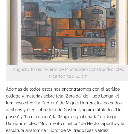
Augusto Torres “Puerto de Montevideo Constructivo” óleo
s/cartón 52 x 66 cm.
Además de todos estos nos encontraremos con el acrílico,
collage y materias sobre tela “Zoraida” de Hugo Longa, el
luminoso óleo “La Pedrera” de Miguel Herrera, los coloridos
acrílicos y óleo sobre tela de Gastón Izaguirre titulados “De
paseo” y “La niña reina”, la “Mujer engualichada” de Jorge
Damiani, el óleo “Movimiento cinético” de Héctor Sposito y la
escultura anatómica “Libro” de Wilfredo Díaz Valdez.